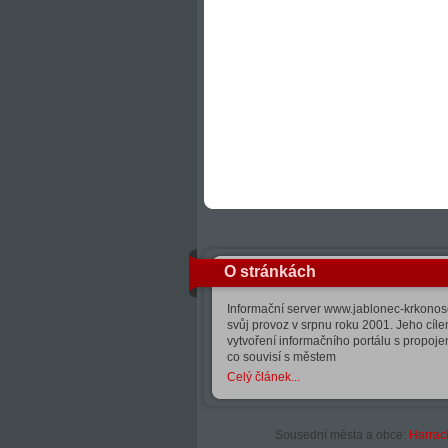
O stránkách
Informační server www.jablonec-krkonose
svůj provoz v srpnu roku 2001. Jeho cíle
vytvoření informačního portálu s propoj
co souvisí s městem
Celý článek...
Sousední města a obce:
Harrac