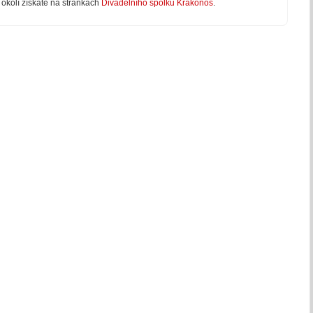
 okolí získáte na stránkách
Divadelního spolku Krakonoš
.