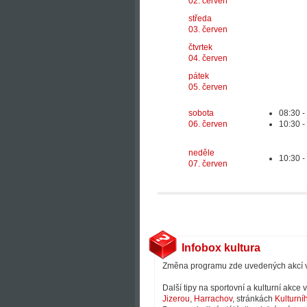
02. červen
středa
03. červen
čtvrtek
04. červen
pátek
05. červen
sobota
08:30 
06. červen
10:30 
neděle
10:30 
07. červen
Infobox kultura
Změna programu zde uvedených akcí 
Další tipy na sportovní a kulturní akce
Jizerou
,
Harrachov
, stránkách
Kulturní