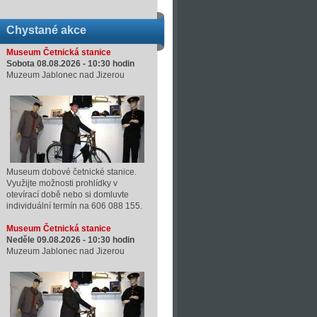
Chystané akce
Museum Četnická stanice
Sobota 08.08.2026 -
10:30
hodin
Muzeum Jablonec nad Jizerou
Museum dobové četnické stanice.
Využijte možnosti prohlídky v
otevírací době nebo si domluvte
individuální termín na 606 088 155.
Museum Četnická stanice
Neděle 09.08.2026 -
10:30
hodin
Muzeum Jablonec nad Jizerou