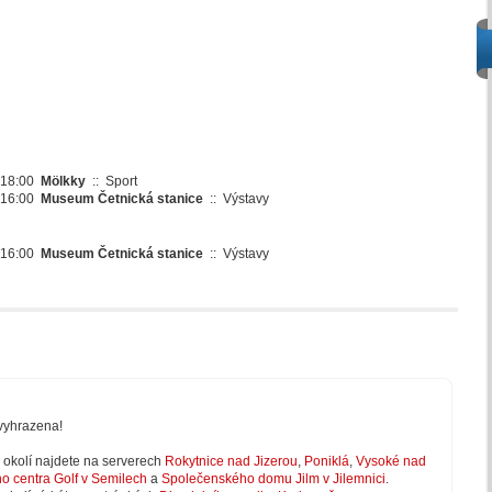
- 18:00
Mölkky
::
Sport
- 16:00
Museum Četnická stanice
::
Výstavy
- 16:00
Museum Četnická stanice
::
Výstavy
vyhrazena!
 v okolí najdete na serverech
Rokytnice nad Jizerou
,
Poniklá
,
Vysoké nad
ho centra Golf v Semilech
a
Společenského domu Jilm v Jilemnici
.