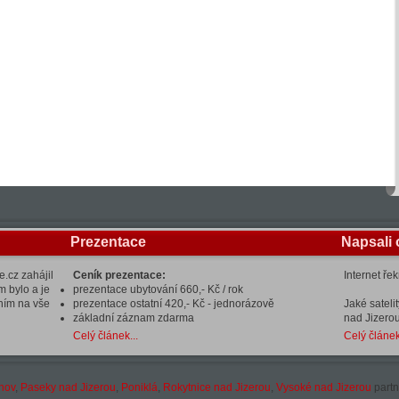
Prezentace
Napsali 
.cz zahájil
Ceník prezentace:
Internet ře
m bylo a je
prezentace ubytování 660,- Kč / rok
ením na vše
prezentace ostatní 420,- Kč - jednorázově
Jaké sateli
základní záznam zdarma
nad Jizerou
Celý článek...
Celý článek
hov
,
Paseky nad Jizerou
,
Poniklá
,
Rokytnice nad Jizerou
,
Vysoké nad Jizerou
partn