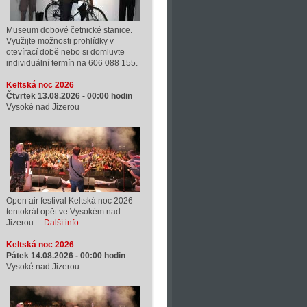
Museum dobové četnické stanice.
Využijte možnosti prohlídky v
otevírací době nebo si domluvte
individuální termín na 606 088 155.
Keltská noc 2026
Čtvrtek 13.08.2026 -
00:00
hodin
Vysoké nad Jizerou
Open air festival Keltská noc 2026 -
tentokrát opět ve Vysokém nad
Jizerou ...
Další info...
Keltská noc 2026
Pátek 14.08.2026 -
00:00
hodin
Vysoké nad Jizerou