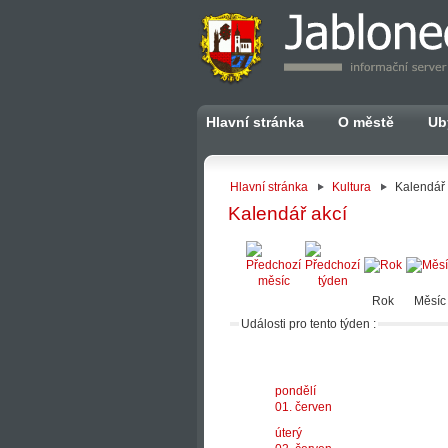
Hlavní stránka
O městě
Ub
Hlavní stránka
Kultura
Kalendář 
Kalendář akcí
Rok
Měsíc
Události pro tento týden :
pondělí
01. červen
úterý