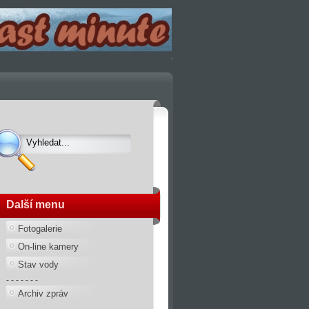
Další menu
Fotogalerie
On-line kamery
Stav vody
- - - - - - -
Archiv zpráv