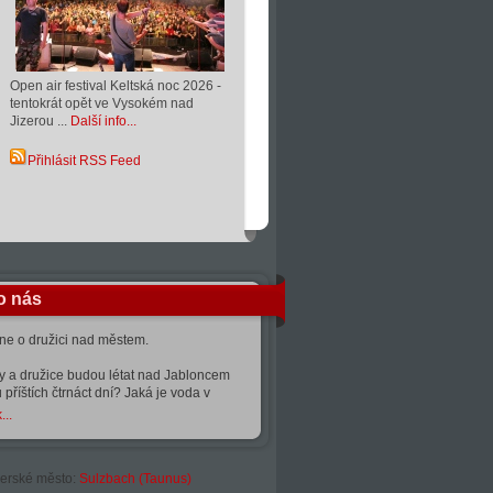
Open air festival Keltská noc 2026 -
tentokrát opět ve Vysokém nad
Jizerou ...
Další info...
Přihlásit RSS Feed
o nás
kne o družici nad městem.
ty a družice budou létat nad Jabloncem
 příštích čtrnáct dní? Jaká je voda v
...
erské město:
Sulzbach (Taunus)