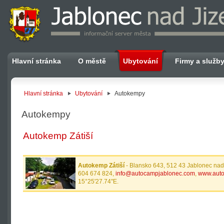
Hlavní stránka
O městě
Ubytování
Firmy a služb
Hlavní stránka
Ubytování
Autokempy
Autokempy
Autokemp Zátiší
Autokemp Zátiší
- Blansko 643, 512 43 Jablonec nad 
604 674 824,
info@autocampjablonec.com
,
www.auto
15°25'27.74"E.