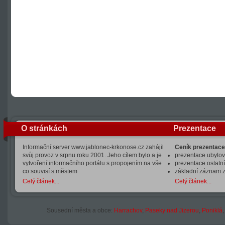
O stránkách
Prezentace
Informační server www.jablonec-krkonose.cz zahájil
Ceník prezentace
svůj provoz v srpnu roku 2001. Jeho cílem bylo a je
prezentace ubytová
vytvoření informačního portálu s propojením na vše
prezentace ostatní
co souvisí s městem
základní záznam 
Celý článek...
Celý článek...
Sousední města a obce:
Harrachov
,
Paseky nad Jizerou
,
Poniklá