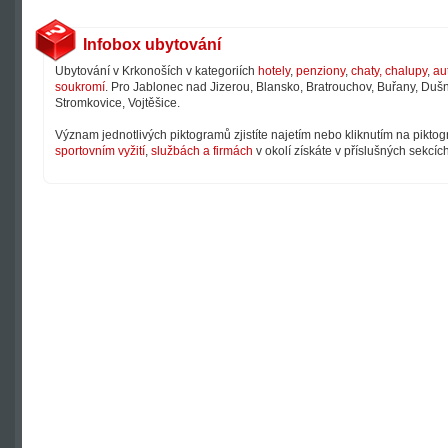
Infobox ubytování
Ubytování v Krkonoších v kategoriích
hotely
,
penziony
,
chaty, chalupy
,
au
soukromí
. Pro Jablonec nad Jizerou, Blansko, Bratrouchov, Buřany, Dušni
Stromkovice, Vojtěšice.
Význam jednotlivých piktogramů zjistíte najetím nebo kliknutím na pikto
sportovním vyžití
,
službách a firmách
v okolí získáte v příslušných sekcíc