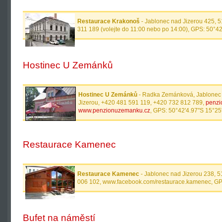
Restaurace Krakonoš
- Jablonec nad Jizerou 425, 
311 189 (volejte do 11:00 nebo po 14:00), GPS: 50°42
Hostinec U Zemánků
Hostinec U Zemánků
- Radka Zemánková, Jablonec 
Jizerou, +420 481 591 119, +420 732 812 789,
penz
www.penzionuzemanku.cz
, GPS: 50°42'4.97"S 15°25'
Restaurace Kamenec
Restaurace Kamenec
- Jablonec nad Jizerou 238, 5
006 102, www.facebook.com/restaurace.kamenec, GP
Bufet na náměstí