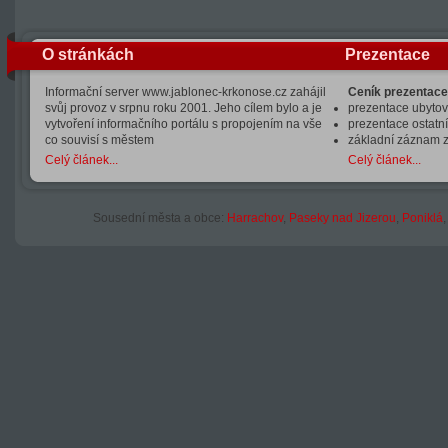
O stránkách
Prezentace
Informační server www.jablonec-krkonose.cz zahájil
Ceník prezentace
svůj provoz v srpnu roku 2001. Jeho cílem bylo a je
prezentace ubytová
vytvoření informačního portálu s propojením na vše
prezentace ostatní
co souvisí s městem
základní záznam 
Celý článek...
Celý článek...
Sousední města a obce:
Harrachov
,
Paseky nad Jizerou
,
Poniklá