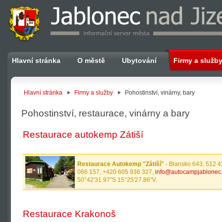
Hlavní stránka
O městě
Ubytování
Firmy a služb
Hlavní stránka
Firmy a služby
Pohostinství, vinárny, bary
Pohostinství, restaurace, vinárny a bary
Restaurace autokemp Zátiší
Restaurace Autokemp "Zátiší"
- Blansko 643, 512 4
066 157, +420 605 936 327,
info@autocampjablonec
50°42'31.97"S 15°25'27.86"V.
Restaurace Krakonoš