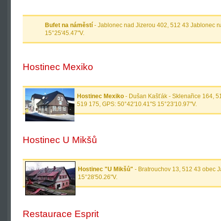
Bufet na náměstí
- Jablonec nad Jizerou 402, 512 43 Jablonec n
15°25'45.47"V.
Hostinec Mexiko
Hostinec Mexiko
- Dušan Kašťák - Sklenařice 164, 5
519 175, GPS: 50°42'10.41"S 15°23'10.97"V.
Hostinec U Mikšů
Hostinec "U Mikšů"
- Bratrouchov 13, 512 43 obec J
15°28'50.26"V.
Restaurace Esprit