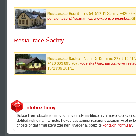
Restaurace Esprit
- Tříč 54, 512 11 Semily, +420 60
penzion.esprit@seznam.cz
,
www.pensionesprit.cz
, G
Restaurace Šachty
Restaurace Šachty
- Nám. Dr. Kramáře 227, 512 11 
+420 603 893 707,
kodejska@seznam.cz
,
www.restau
15°23'39.101"E.
Infobox firmy
Sekce firem obsahuje firmy, služby úřady, instituce a zájmové spolky či 
dohledatelné na internetu. Pokud vás zajímá rozšířený záznam včetně fot
chcete přidat firmu která zde není uvedena, použijte
kontaktní formulář
.