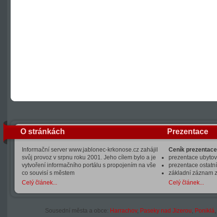
O stránkách
Prezentace
Informační server www.jablonec-krkonose.cz zahájil
Ceník prezentace
svůj provoz v srpnu roku 2001. Jeho cílem bylo a je
prezentace ubytová
vytvoření informačního portálu s propojením na vše
prezentace ostatní
co souvisí s městem
základní záznam 
Celý článek...
Celý článek...
Sousední města a obce:
Harrachov
,
Paseky nad Jizerou
,
Poniklá