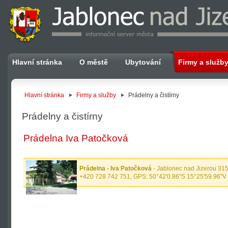
Hlavní stránka
O městě
Ubytování
Firmy a služb
Hlavní stránka
Firmy a služby
Prádelny a čistírny
Prádelny a čistírny
Prádelna Iva Patočková
Prádelna - Iva Patočková
- Jablonec nad Jizerou 315
+420 728 742 751, GPS: 50°42'0.86"S 15°25'59.96"V