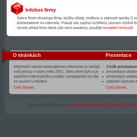
Infobox firmy
Sekce firem obsahuje firmy, služby úřady, instituce a zájmové spolky či 
dohledatelné na internetu. Pokud vás zajímá rozšířený záznam včetně fot
chcete přidat firmu která zde není uvedena, použijte
kontaktní formulář
.
O stránkách
Prezentace
Informační server www.jablonec-krkonose.cz zahájil
Ceník prezentace
svůj provoz v srpnu roku 2001. Jeho cílem bylo a je
prezentace ubytová
vytvoření informačního portálu s propojením na vše
prezentace ostatní
co souvisí s městem
základní záznam 
Celý článek...
Celý článek...
Sousední města a obce:
Harrachov
,
Paseky nad Jizerou
,
Poniklá