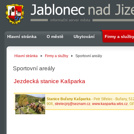
Hlavní stránka
O městě
Ubytování
Firmy a služb
Hlavní stránka
Firmy a služby
Sportovní areály
Sportovní areály
Jezdecká stanice Kašparka
Stanice Buřany Kašparka
- Petr Střelec - Buřany, 5
906,
strelecjnj@seznam.cz
,
www.kasparka.wbs.cz
, G