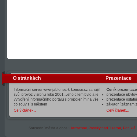
O stránkách
Prezentace
Informační server www.jablonec-krkonose.cz zahájil
Ceník prezentace
svůj provoz v srpnu roku 2001. Jeho cílem bylo a je
prezentace ubytová
vytvoření informačního portálu s propojením na vše
prezentace ostatní
co souvisí s městem
základní záznam 
Celý článek...
Celý článek...
Sousední města a obce:
Harrachov
,
Paseky nad Jizerou
,
Poniklá