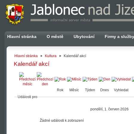
Hlavní stránka
O městě
Ubytování
Firmy a služb
Hlavní stránka
Kultura
Kalendář akcí
Kalendář akcí
Rok
Měsíc
Týden
Dnes
Vyhledat
Události pro
pondělí, 1. červen 2026
Žádné události k zobrazení