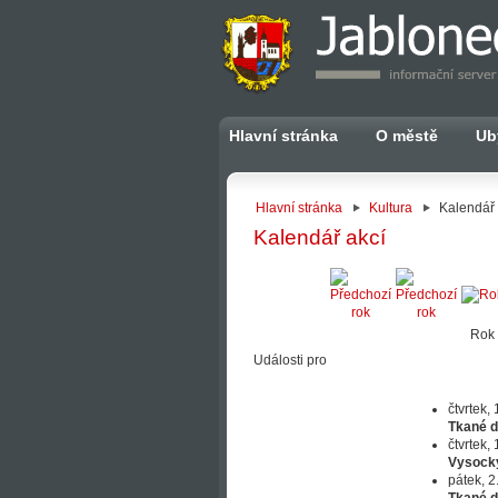
Hlavní stránka
O městě
Ub
Hlavní stránka
Kultura
Kalendář 
Kalendář akcí
Rok
Události pro
čtvrtek,
Tkané d
čtvrtek,
Vysock
pátek, 2