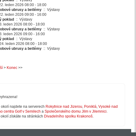
ý poklad
::
Výstavy
 22. leden 2026 08:00 - 18:00
obové ubrusy a betlémy
::
Výstavy
 22. leden 2026 09:00 - 16:00
ý poklad
::
Výstavy
3. leden 2026 08:00 - 18:00
obové ubrusy a betlémy
::
Výstavy
3. leden 2026 09:00 - 16:00
ý poklad
::
Výstavy
24. leden 2026 08:00 - 18:00
obové ubrusy a betlémy
::
Výstavy
ší
>
Konec
>>
vyhrazena!
 v okolí najdete na serverech
Rokytnice nad Jizerou
,
Poniklá
,
Vysoké nad
ho centra Golf v Semilech
a
Společenského domu Jilm v Jilemnici
.
 okolí získáte na stránkách
Divadelního spolku Krakonoš
.