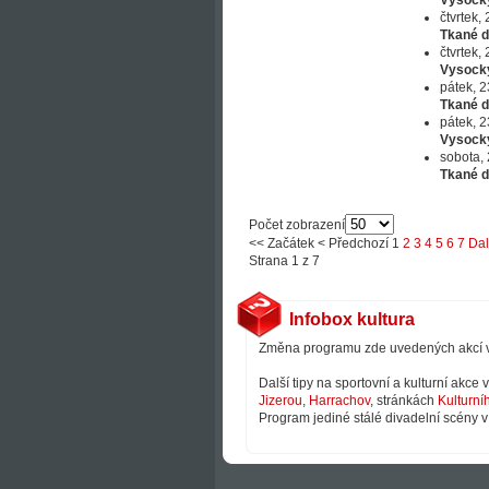
Vysock
čtvrtek,
Tkané d
čtvrtek,
Vysock
pátek, 2
Tkané d
pátek, 2
Vysock
sobota, 
Tkané d
Počet zobrazení
<<
Začátek
<
Předchozí
1
2
3
4
5
6
7
Dal
Strana 1 z 7
Infobox kultura
Změna programu zde uvedených akcí 
Další tipy na sportovní a kulturní akce
Jizerou
,
Harrachov
, stránkách
Kulturní
Program jediné stálé divadelní scény v