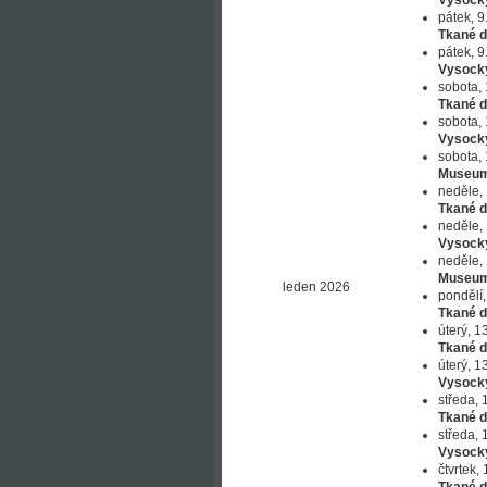
Vysock
pátek, 9
Tkané d
pátek, 9
Vysock
sobota, 
Tkané d
sobota, 
Vysock
sobota, 
Museum
neděle, 
Tkané d
neděle, 
Vysock
neděle, 
Museum
leden 2026
pondělí,
Tkané d
úterý, 1
Tkané d
úterý, 1
Vysock
středa, 
Tkané d
středa, 
Vysock
čtvrtek,