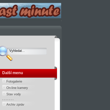
Další menu
Fotogalerie
On-line kamery
Stav vody
- - - - - - -
Archiv zpráv