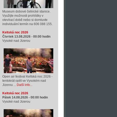
Museum dobové četnické stanice.
Využijte možnosti prohlídky v
otevírací době nebo si domluvte
individuální termín na 606 088 155.
Keltská noc 2026
Čtvrtek 13.08.2026 -
00:00
hodin
Vysoké nad Jizerou
Open air festival Keltská noc 2026 -
tentokrát opět ve Vysokém nad
Jizerou ...
Další info...
Keltská noc 2026
Pátek 14.08.2026 -
00:00
hodin
Vysoké nad Jizerou