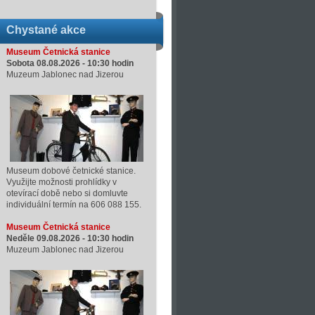
Chystané akce
Museum Četnická stanice
Sobota 08.08.2026 -
10:30
hodin
Muzeum Jablonec nad Jizerou
Museum dobové četnické stanice.
Využijte možnosti prohlídky v
otevírací době nebo si domluvte
individuální termín na 606 088 155.
Museum Četnická stanice
Neděle 09.08.2026 -
10:30
hodin
Muzeum Jablonec nad Jizerou