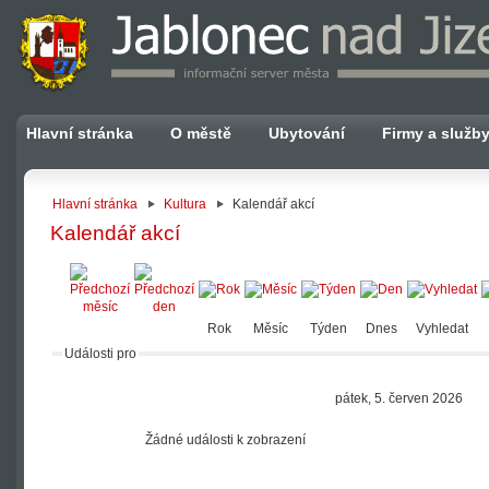
Hlavní stránka
O městě
Ubytování
Firmy a služb
Hlavní stránka
Kultura
Kalendář akcí
Kalendář akcí
Rok
Měsíc
Týden
Dnes
Vyhledat
Události pro
pátek, 5. červen 2026
Žádné události k zobrazení