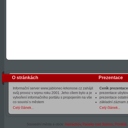
O stránkách
Prezentace
Informační server www.jablonec-krkonose.cz zahájil
Ceník prezentace
svůj provoz v srpnu roku 2001. Jeho cílem bylo a je
prezentace ubytová
vytvoření informačního portálu s propojením na vše
prezentace ostatní
co souvisí s městem
základní záznam 
Celý článek...
Celý článek...
Sousední města a obce:
Harrachov
,
Paseky nad Jizerou
,
Poniklá