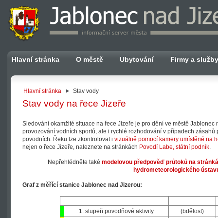
Hlavní stránka
O městě
Ubytování
Firmy a služb
Hlavní stránka
Stav vody
Stav vody na řece Jizeře
Sledování okamžité situace na řece Jizeře je pro dění ve městě Jablonec 
provozování vodních sportů, ale i rychlé rozhodování v případech zásahů 
povodních. Řeku lze zkontrolovat i
vizuálně pomocí kamery umístěné na h
nejen o řece Jizeře, naleznete na stránkách
Povodí Labe, státní podnik
.
Nepřehlédněte také
modelovou předpověď průtoků na stránká
hydrometeorologického ústav
Graf z měřící stanice Jablonec nad Jizerou:
1. stupeň povodňové aktivity
(bdělost)