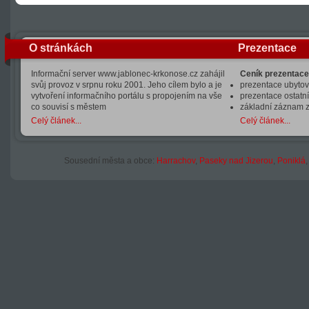
O stránkách
Prezentace
Informační server www.jablonec-krkonose.cz zahájil
Ceník prezentace
svůj provoz v srpnu roku 2001. Jeho cílem bylo a je
prezentace ubytová
vytvoření informačního portálu s propojením na vše
prezentace ostatní
co souvisí s městem
základní záznam 
Celý článek...
Celý článek...
Sousední města a obce:
Harrachov
,
Paseky nad Jizerou
,
Poniklá