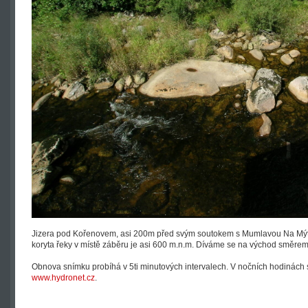
Jizera pod Kořenovem, asi 200m před svým soutokem s Mumlavou Na Mý
koryta řeky v místě záběru je asi 600 m.n.m. Díváme se na východ směrem
Obnova snímku probíhá v 5ti minutových intervalech. V nočních hodinách 
www.hydronet.cz
.