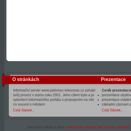
O stránkách
Prezentace
Informační server www.jablonec-krkonose.cz zahájil
Ceník prezentace
svůj provoz v srpnu roku 2001. Jeho cílem bylo a je
prezentace ubytová
vytvoření informačního portálu s propojením na vše
prezentace ostatní
co souvisí s městem
základní záznam 
Celý článek...
Celý článek...
Sousední města a obce:
Harrachov
,
Paseky nad Jizerou
,
Poniklá