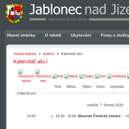
Hlavní stránka
O městě
Ubytování
Firmy a služb
Hlavní stránka
Kultura
Kalendář akcí
Kalendář akcí
Rok
Měsíc
Týden
Dnes
Vyhledat
Události pro
neděle, 7. červen 2026
10:00
10:30 - 16:00
Museum Četnická stanice
::
V