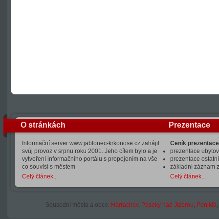
O stránkách
Prezentace
Informační server www.jablonec-krkonose.cz zahájil
Ceník prezentace
svůj provoz v srpnu roku 2001. Jeho cílem bylo a je
prezentace ubytová
vytvoření informačního portálu s propojením na vše
prezentace ostatní
co souvisí s městem
základní záznam 
Celý článek...
Celý článek...
Sousední města a obce:
Harrachov
,
Paseky nad Jizerou
,
Poniklá