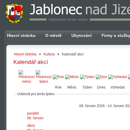
Hlavní stránka
O městě
Ubytování
Firmy a služb
Hlavní stránka
Kultura
Kalendář akcí
Kalendář akcí
Rok
Měsíc
Týden
Dnes
Vyhledat
Události pro tento týden :
08. červen 2026 - 14. červen 20
pondělí
08. červen
úterý