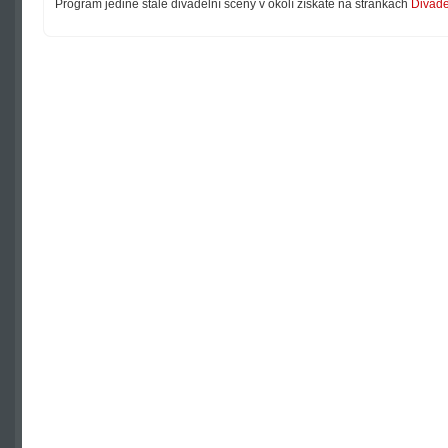
Program jediné stálé divadelní scény v okolí získáte na stránkách
Divade