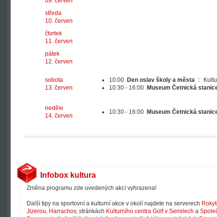
09. červen
středa
10. červen
čtvrtek
11. červen
pátek
12. červen
sobota
10:00
Den oslav školy a města
::
Kultu
13. červen
10:30 - 16:00
Museum Četnická stanic
neděle
10:30 - 16:00
Museum Četnická stanic
14. červen
Infobox kultura
Změna programu zde uvedených akcí vyhrazena!
Další tipy na sportovní a kulturní akce v okolí najdete na serverech
Rokyt
Jizerou
,
Harrachov
, stránkách
Kulturního centra Golf v Semilech
a
Společ