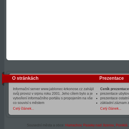
O stránkách
Prezentace
Informační server www.jablonec-krkonose.cz zahájil
Ceník prezentace
svůj provoz v srpnu roku 2001. Jeho cílem bylo a je
prezentace ubytová
vytvoření informačního portálu s propojením na vše
prezentace ostatní
co souvisí s městem
základní záznam 
Celý článek...
Celý článek...
Sousední města a obce:
Harrachov
,
Paseky nad Jizerou
,
Poniklá