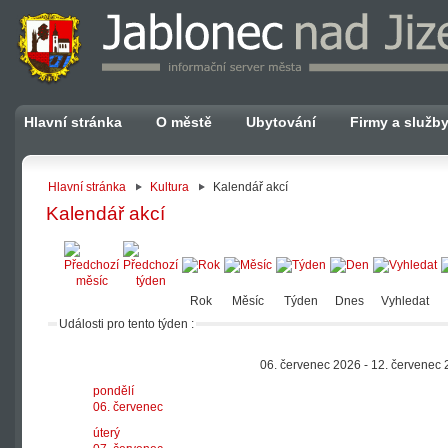
Hlavní stránka
O městě
Ubytování
Firmy a služb
Hlavní stránka
Kultura
Kalendář akcí
Kalendář akcí
Rok
Měsíc
Týden
Dnes
Vyhledat
Události pro tento týden :
06. červenec 2026 - 12. červenec
pondělí
06. červenec
úterý