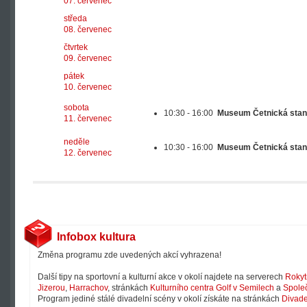
07. červenec
středa
08. červenec
čtvrtek
09. červenec
pátek
10. červenec
sobota
10:30 - 16:00
Museum Četnická stan
11. červenec
neděle
10:30 - 16:00
Museum Četnická stan
12. červenec
Infobox kultura
Změna programu zde uvedených akcí vyhrazena!
Další tipy na sportovní a kulturní akce v okolí najdete na serverech
Rokyt
Jizerou
,
Harrachov
, stránkách
Kulturního centra Golf v Semilech
a
Společ
Program jediné stálé divadelní scény v okolí získáte na stránkách
Divade