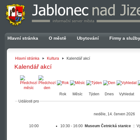
Hlavní stránka
O městě
Ubytování
Firmy a služb
Hlavní stránka
Kultura
Kalendář akcí
Kalendář akcí
Rok
Měsíc
Týden
Dnes
Vyhledat
Události pro
neděle, 14. červen 2026
10:00
10:30 - 16:00
Museum Četnická stanice
::
V