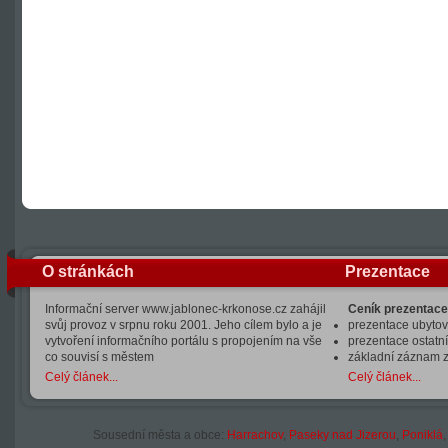
O stránkách
Prezentace
Informační server www.jablonec-krkonose.cz zahájil
Ceník prezentace
svůj provoz v srpnu roku 2001. Jeho cílem bylo a je
prezentace ubytová
vytvoření informačního portálu s propojením na vše
prezentace ostatní
co souvisí s městem
základní záznam 
Celý článek...
Celý článek...
Sousední města a obce:
Harrachov
,
Paseky nad Jizerou
,
Poniklá