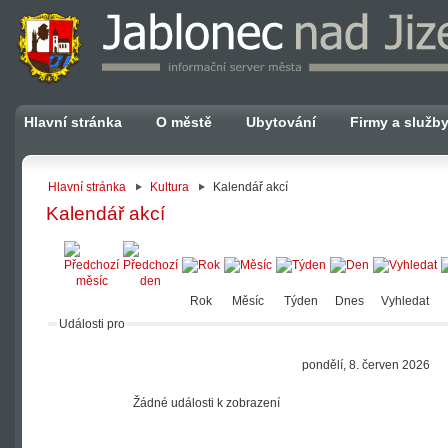
Hlavní stránka
O městě
Ubytování
Firmy a služb
Hlavní stránka
Kultura
Kalendář akcí
Kalendář akcí
Rok
Měsíc
Týden
Dnes
Vyhledat
Události pro
pondělí, 8. červen 2026
Žádné události k zobrazení