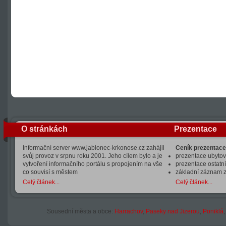
O stránkách
Prezentace
Informační server www.jablonec-krkonose.cz zahájil
Ceník prezentace
svůj provoz v srpnu roku 2001. Jeho cílem bylo a je
prezentace ubytová
vytvoření informačního portálu s propojením na vše
prezentace ostatní
co souvisí s městem
základní záznam 
Celý článek...
Celý článek...
Sousední města a obce:
Harrachov
,
Paseky nad Jizerou
,
Poniklá