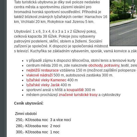
Tato turistická ubytovna je díky své poloze nedaleko
centra města a sportovnímu zázemí ideální pro
hromadná horská sportovní soustředění. Příhodná je
taktéž blízkost známých lyžařských center: Harrachov 16
km, Vrchlabí 20 km, Rokytnice nad Jizerou 5 km.
Ubytování: 1 x 6, 3 x 4, 6 x 3 a 1 x 2 lůžkový pokoj,
celková kapacita 38 lůžek. Pokoje jsou vybaveny
patrovými postelemi, skříní, stolem a židlemi. Sociální
zařízení je společné. K dispozici je společenská místnost
s televizí. Kuchyňka se základním vybavením, sporák, varná konvice a zák
v případě zájmu k dispozici tělocvična, stolní tenis a tenisové kurty
centrum města 200 m, zde naleznete
obchody, potraviny
, textil, ze
nejbližší restaurace
vzdálena 150 m (možnost zajištění polopenze 
vlakové nádraží
500 m, autobusová zastávka 300 m.
lyžařské vleky Kamenec
400 m
lyžařské vleky Jarák
400 m
sportovní areál s hřišti a
koupaliště
300 m
městem procházejí
značené turistické trasy
a cyklostezky
Ceník ubytování:
Zimní období
250,- Kč/osoba noc
3 a více nocí
28
0,- Kč/osoba noc
2 noci
300,- Kč/osoba noc
1 noc