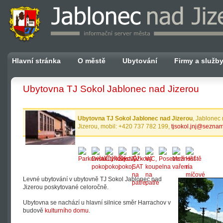
Hlavní stránka
O městě
Ubytování
Firmy a služb
Ubytovna TJ Sokol Jablonec nad Jizerou
Ubytovna TJ Sokol Jablonec nad Jizerou
, Jablonec
Jizerou, mobil: +420 737 782 199,
tjsokol.jnj@seznam
Levné ubytování v ubytovně TJ Sokol Jablonec nad
Jizerou poskytované celoročně.
Ubytovna se nachází u hlavní silnice směr Harrachov v
budově
kulturního domu
.