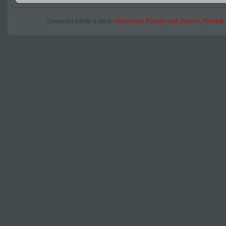
Sousední města a obce:
Harrachov
,
Paseky nad Jizerou
,
Poniklá