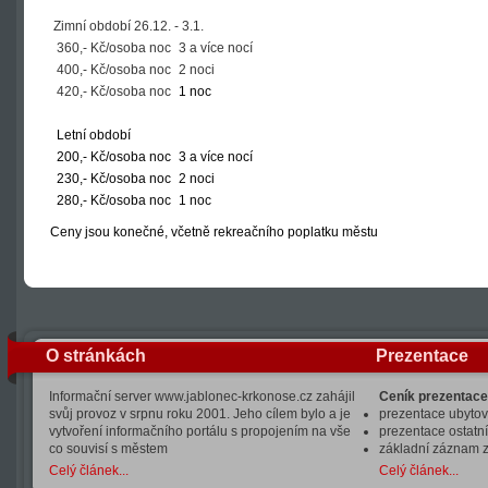
Zimní období 26.12. - 3.1.
360,- Kč/osoba noc
3 a více nocí
400,- Kč/osoba noc
2 noci
420,- Kč/osoba noc
1 noc
Letní období
200,- Kč/osoba noc
3 a více nocí
230,- Kč/osoba noc
2 noci
280,- Kč/osoba noc
1 noc
Ceny jsou konečné, včetně rekreačního poplatku městu
O stránkách
Prezentace
Informační server www.jablonec-krkonose.cz zahájil
Ceník prezentace
svůj provoz v srpnu roku 2001. Jeho cílem bylo a je
prezentace ubytová
vytvoření informačního portálu s propojením na vše
prezentace ostatní
co souvisí s městem
základní záznam 
Celý článek...
Celý článek...