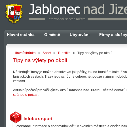
Hlavní stránka
O městě
Ubytování
Firmy a služb
Hlavní stránka
Sport
Turistika
Tipy na výlety po okolí
Tipy na výlety po okolí
Následující trasy je možno absolvovat jak pěšky, tak na horském kole. Z 
turistických cestách. Trasy jsou schůdné celoročně, pouze v zimním obdob
cestami.
Aktuální počasí pro váš výlet v okolí Jablonce nad Jizerou, včetně odkaz
stránce o počasí
.
Infobox sport
Podrobné informace o sportovním vyžití v okolních městech a obcích na