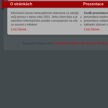
O stránkách
Prezentace
Informační server www.jablonec-krkonose.cz zahájil
Ceník prezentace
svůj provoz v srpnu roku 2001. Jeho cílem bylo a je
prezentace ubytová
vytvoření informačního portálu s propojením na vše
prezentace ostatní
co souvisí s městem
základní záznam 
Celý článek...
Celý článek...
Sousední města a obce:
Harrachov
,
Paseky nad Jizerou
,
Poniklá