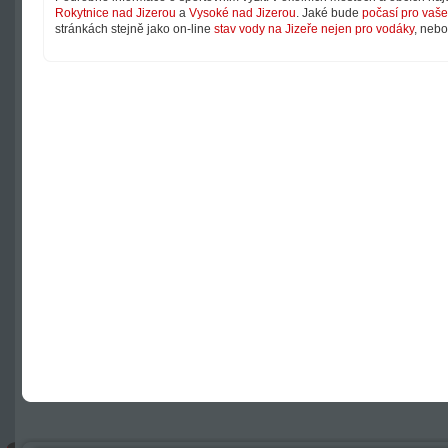
Rokytnice nad Jizerou
a
Vysoké nad Jizerou
. Jaké bude
počasí pro vaše 
stránkách stejně jako on-line
stav vody na Jizeře nejen pro vodáky
, neb