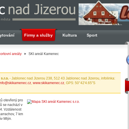
ytování
Firmy a služby
Kultura
Sport
ortovní areály
SKI areál Kamenec
s.r.o.
- Jablonec nad Jizerou 238, 512 43 Jablonec nad Jizerou, infolinka:
info@skikamenec.cz
,
www.skikamenec.cz
, GPS: 50°42'4.65"S
ků otevřený pro
ů se nachází v
/14. Vzdálenost
Harrachov, 7 km
ův Mlýn.