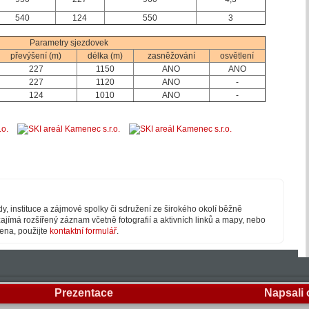
540
124
550
3
Parametry sjezdovek
převýšení (m)
délka (m)
zasněžování
osvětlení
227
1150
ANO
ANO
227
1120
ANO
-
124
1010
ANO
-
y, instituce a zájmové spolky či sdružení ze širokého okolí běžně
ajímá rozšířený záznam včetně fotografií a aktivních linků a mapy, nebo
dena, použijte
kontaktní formulář
.
Prezentace
Napsali 