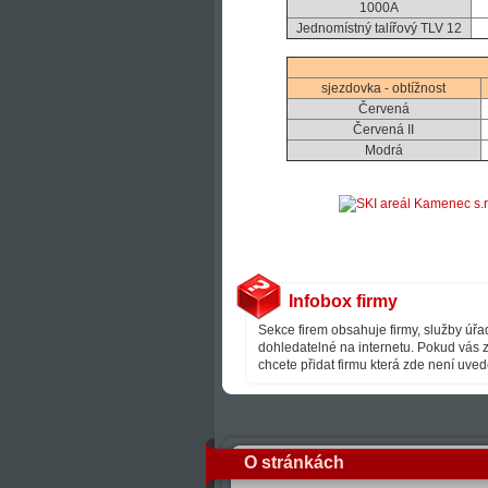
1000A
Jednomístný talířový TLV 12
sjezdovka - obtížnost
Červená
Červená II
Modrá
Infobox firmy
Sekce firem obsahuje firmy, služby úřad
dohledatelné na internetu. Pokud vás z
chcete přidat firmu která zde není uve
O stránkách