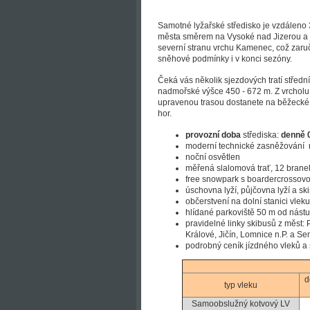
Samotné lyžařské středisko je vzdáleno
města směrem na Vysoké nad Jizerou a 
severní stranu vrchu Kamenec, což zaruč
sněhové podmínky i v konci sezóny.
Čeká vás několik sjezdových tratí střední
nadmořské výšce 450 - 672 m. Z vrchol
upravenou trasou dostanete na běžecké 
hor.
provozní doba
střediska:
denně 0
moderní technické zasněžování 
noční osvětlen
měřená slalomová trať, 12 branek
free snowpark s boardercrossov
úschovna lyží, půjčovna lyží a ski
občerstvení na dolní stanici vleku
hlídané parkoviště 50 m od nástu
pravidelné linky skibusů z měst:
Králové, Jičín, Lomnice n.P. a Se
podrobný ceník jízdného vleků a
d
typ vleku
Samoobslužný kotvový LV