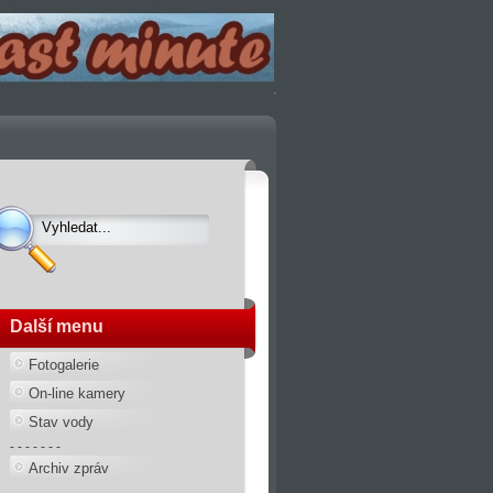
Další menu
Fotogalerie
On-line kamery
Stav vody
- - - - - - -
Archiv zpráv