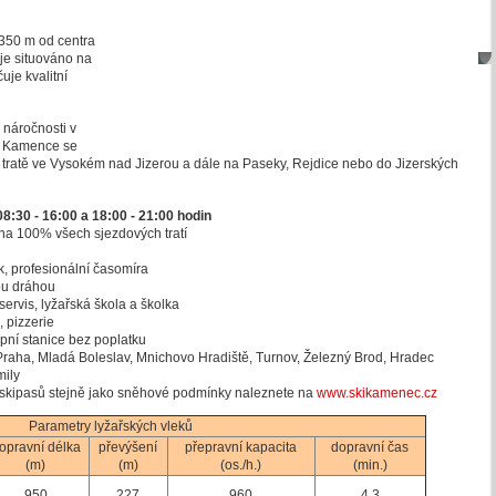
 350 m od centra
je situováno na
uje kvalitní
 náročnosti v
u Kamence se
tratě ve Vysokém nad Jizerou a dále na Paseky, Rejdice nebo do Jizerských
8:30 - 16:00 a 18:00 - 21:00 hodin
na 100% všech sjezdových tratí
, profesionální časomíra
ou dráhou
servis, lyžařská škola a školka
, pizzerie
pní stanice bez poplatku
 Praha, Mladá Boleslav, Mnichovo Hradiště, Turnov, Železný Brod, Hradec
mily
 skipasů stejně jako sněhové podmínky naleznete na
www.skikamenec.cz
Parametry lyžařských vleků
opravní délka
převýšení
přepravní kapacita
dopravní čas
(m)
(m)
(os./h.)
(min.)
950
227
960
4,3