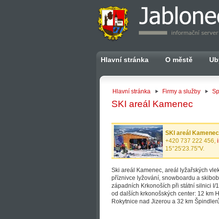
Hlavní stránka
O městě
Ub
Hlavní stránka
Firmy a služby
Sp
SKI areál Kamenec
SKI areál Kamenec 
+420 737 222 456,
15°25'23.75"V.
Ski areál Kamenec, areál lyžařských vle
příznivce lyžování, snowboardu a skibob
západních Krkonoších při státní silnici I
od dalších krkonošských center: 12 km 
Rokytnice nad Jizerou a 32 km Špindler