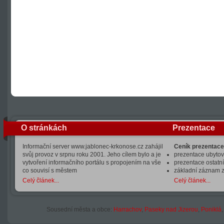
O stránkách
Prezentace
Informační server www.jablonec-krkonose.cz zahájil
Ceník prezentace
svůj provoz v srpnu roku 2001. Jeho cílem bylo a je
prezentace ubytová
vytvoření informačního portálu s propojením na vše
prezentace ostatní
co souvisí s městem
základní záznam 
Celý článek...
Celý článek...
Sousední města a obce:
Harrachov
,
Paseky nad Jizerou
,
Poniklá