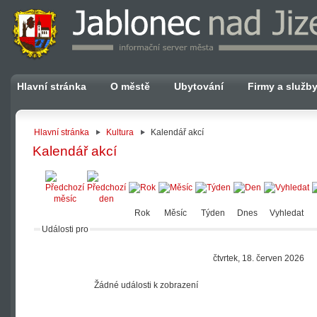
Hlavní stránka
O městě
Ubytování
Firmy a služb
Hlavní stránka
Kultura
Kalendář akcí
Kalendář akcí
Rok
Měsíc
Týden
Dnes
Vyhledat
Události pro
čtvrtek, 18. červen 2026
Žádné události k zobrazení