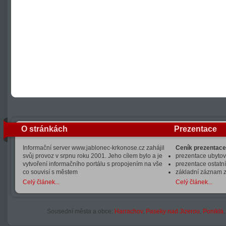
O stránkách
Prezentace
Informační server www.jablonec-krkonose.cz zahájil
Ceník prezentace
svůj provoz v srpnu roku 2001. Jeho cílem bylo a je
prezentace ubytová
vytvoření informačního portálu s propojením na vše
prezentace ostatní
co souvisí s městem
základní záznam 
Celý článek...
Celý článek...
Sousední města a obce:
Harrachov
,
Paseky nad Jizerou
,
Poniklá