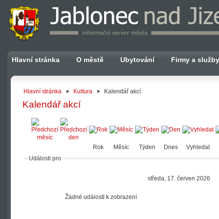
Hlavní stránka
O městě
Ubytování
Firmy a služb
Hlavní stránka
Kultura
Kalendář akcí
Kalendář akcí
Rok
Měsíc
Týden
Dnes
Vyhledat
Události pro
středa, 17. červen 2026
Žádné události k zobrazení