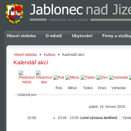
Hlavní stránka
O městě
Ubytování
Firmy a služb
Hlavní stránka
Kultura
Kalendář akcí
Kalendář akcí
Rok
Měsíc
Týden
Dnes
Vyhledat
Události pro
pátek, 19. červen 2026
10:00
10:00 - 15:00
Letní výstava betlémů
::
Výst