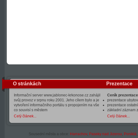
O stránkách
Prezentace
Informační server www.jablonec-krkonose.cz zahájil
Ceník prezentace
svůj provoz v srpnu roku 2001. Jeho cílem bylo a je
prezentace ubytová
vytvoření informačního portálu s propojením na vše
prezentace ostatní
co souvisí s městem
základní záznam 
Celý článek...
Celý článek...
Sousední města a obce:
Harrachov
,
Paseky nad Jizerou
,
Poniklá