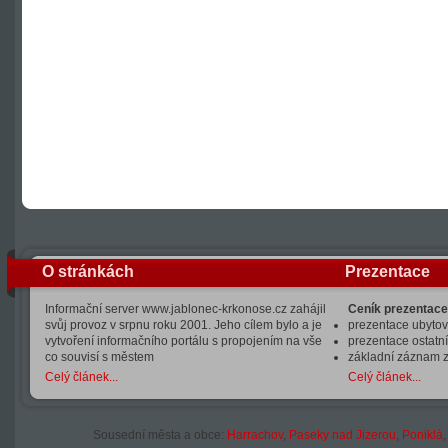
O stránkách
Prezentace
Informační server www.jablonec-krkonose.cz zahájil
Ceník prezentace
svůj provoz v srpnu roku 2001. Jeho cílem bylo a je
prezentace ubytová
vytvoření informačního portálu s propojením na vše
prezentace ostatní
co souvisí s městem
základní záznam 
Celý článek...
Celý článek...
Sousední města a obce:
Harrachov
,
Paseky nad Jizerou
,
Poniklá