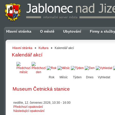
Hlavní stránka
O městě
Ubytování
Firmy a služb
Hlavní stránka
Kultura
Kalendář akcí
Kalendář akcí
Rok
Měsíc
Týden
Dnes
Vyhledat
Museum Četnická stanice
neděle, 12. červenec 2026, 10:30 - 16:00
Předchozí opakování
Následující opakování