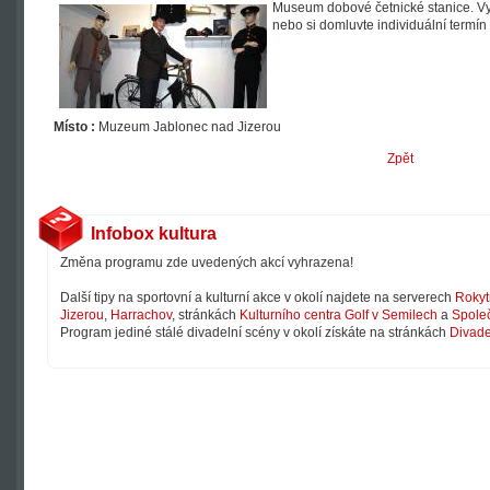
Museum dobové četnické stanice. Vyu
nebo si domluvte individuální termí
Místo :
Muzeum Jablonec nad Jizerou
Zpět
Infobox kultura
Změna programu zde uvedených akcí vyhrazena!
Další tipy na sportovní a kulturní akce v okolí najdete na serverech
Rokyt
Jizerou
,
Harrachov
, stránkách
Kulturního centra Golf v Semilech
a
Společ
Program jediné stálé divadelní scény v okolí získáte na stránkách
Divade