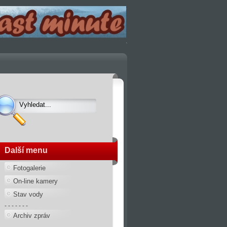
Další menu
Fotogalerie
On-line kamery
Stav vody
- - - - - - -
Archiv zpráv