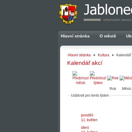
Hlavní stránka
O městě
Ub
Hlavní stránka
Kultura
Kalendář 
Kalendář akcí
Rok
Měsíc
Události pro tento týden :
pondělí
11. květen
úterý