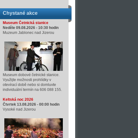
Chystané akce
Museum Četnická stanice
Neděle 09.08.2026 -
10:30
hodin
Muzeum Jablonec nad Jizerou
Museum dobové četnické stanice.
Využijte možnosti prohlídky v
otevírací době nebo si domluvte
individuální termín na 606 088 155.
Keltská noc 2026
Čtvrtek 13.08.2026 -
00:00
hodin
Vysoké nad Jizerou