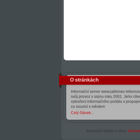
O stránkách
Informační server www.jablonec-krkonose
svůj provoz v srpnu roku 2001. Jeho cíle
vytvoření informačního portálu s propoj
co souvisí s městem
Celý článek...
Sousední města a obce:
Harrac