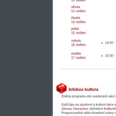
12. květen
středa
13. květen
čtvrtek
14. květen
pátek
15. květen
sobota
10:30 -
16. květen
neděle
10:30 -
17. květen
Infobox kultura
Změna programu zde uvedených akcí 
Další tipy na sportovní a kulturní akce
Jizerou
,
Harrachov
, stránkách
Kulturní
Program jediné stálé divadelní scény v