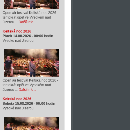
Open air festival Keltská noc 2026 -
tentokrát opět ve Vysokém nad
Jizerou ...
Další info...
Keltská noc 2026
Pátek 14.08.2026 -
00:00
hodin
Vysoké nad Jizerou
Open air festival Keltská noc 2026 -
tentokrát opět ve Vysokém nad
Jizerou ...
Další info...
Keltská noc 2026
Sobota 15.08.2026 -
00:00
hodin
Vysoké nad Jizerou