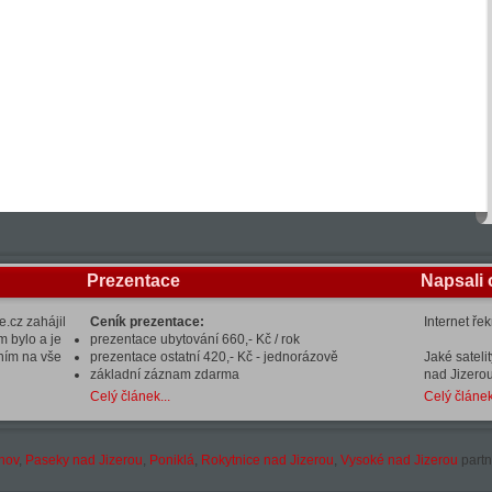
Prezentace
Napsali 
.cz zahájil
Ceník prezentace:
Internet ře
m bylo a je
prezentace ubytování 660,- Kč / rok
ením na vše
prezentace ostatní 420,- Kč - jednorázově
Jaké sateli
základní záznam zdarma
nad Jizerou
Celý článek...
Celý článek
hov
,
Paseky nad Jizerou
,
Poniklá
,
Rokytnice nad Jizerou
,
Vysoké nad Jizerou
partn