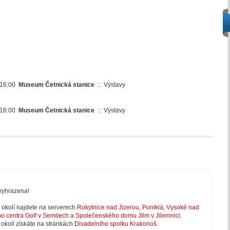
 16:00
Museum Četnická stanice
::
Výstavy
 16:00
Museum Četnická stanice
::
Výstavy
vyhrazena!
 v okolí najdete na serverech
Rokytnice nad Jizerou
,
Poniklá
,
Vysoké nad
ho centra Golf v Semilech
a
Společenského domu Jilm v Jilemnici
.
 okolí získáte na stránkách
Divadelního spolku Krakonoš
.