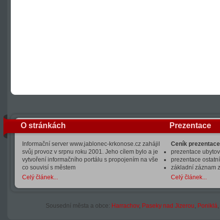
O stránkách
Prezentace
Informační server www.jablonec-krkonose.cz zahájil
Ceník prezentace
svůj provoz v srpnu roku 2001. Jeho cílem bylo a je
prezentace ubytová
vytvoření informačního portálu s propojením na vše
prezentace ostatní
co souvisí s městem
základní záznam 
Celý článek...
Celý článek...
Sousední města a obce:
Harrachov
,
Paseky nad Jizerou
,
Poniklá