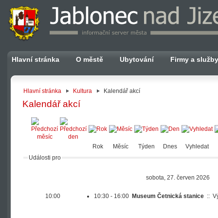
Hlavní stránka
O městě
Ubytování
Firmy a služb
Hlavní stránka
Kultura
Kalendář akcí
Kalendář akcí
Rok
Měsíc
Týden
Dnes
Vyhledat
Události pro
sobota, 27. červen 2026
10:00
10:30 - 16:00
Museum Četnická stanice
::
V