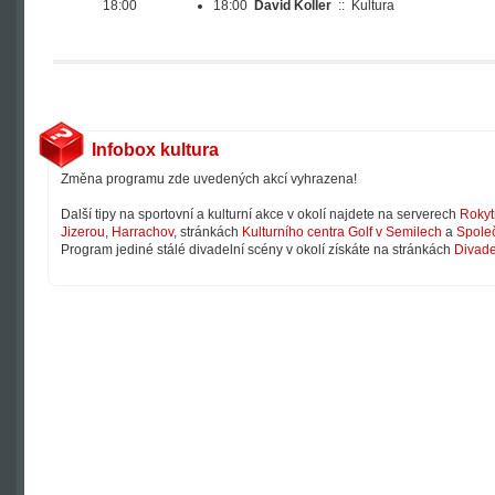
18:00
18:00
David Koller
::
Kultura
Infobox kultura
Změna programu zde uvedených akcí vyhrazena!
Další tipy na sportovní a kulturní akce v okolí najdete na serverech
Rokyt
Jizerou
,
Harrachov
, stránkách
Kulturního centra Golf v Semilech
a
Společ
Program jediné stálé divadelní scény v okolí získáte na stránkách
Divade