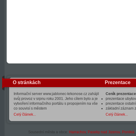
O stránkách
Prezentace
Informační server www.jablonec-krkonose.cz zahájil
Ceník prezentace
svůj provoz v srpnu roku 2001. Jeho cílem bylo a je
prezentace ubytová
vytvoření informačního portálu s propojením na vše
prezentace ostatní
co souvisí s městem
základní záznam 
Celý článek...
Celý článek...
Sousední města a obce:
Harrachov
,
Paseky nad Jizerou
,
Poniklá