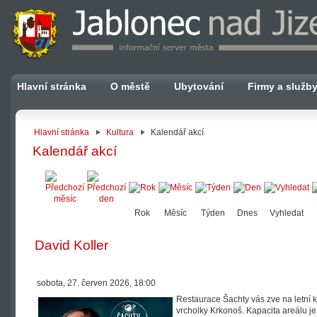
Hlavní stránka
O městě
Ubytování
Firmy a služb
Hlavní stránka
Kultura
Kalendář akcí
Kalendář akcí
Rok
Měsíc
Týden
Dnes
Vyhledat
David Koller
sobota, 27. červen 2026, 18:00
Restaurace Šachty vás zve na letní 
vrcholky Krkonoš. Kapacita areálu 