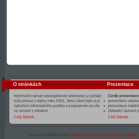
O stránkách
Prezentace
Informační server www.jablonec-krkonose.cz zahájil
Ceník prezentace
svůj provoz v srpnu roku 2001. Jeho cílem bylo a je
prezentace ubytová
vytvoření informačního portálu s propojením na vše
prezentace ostatní
co souvisí s městem
základní záznam 
Celý článek...
Celý článek...
Sousední města a obce:
Harrachov
,
Paseky nad Jizerou
,
Poniklá