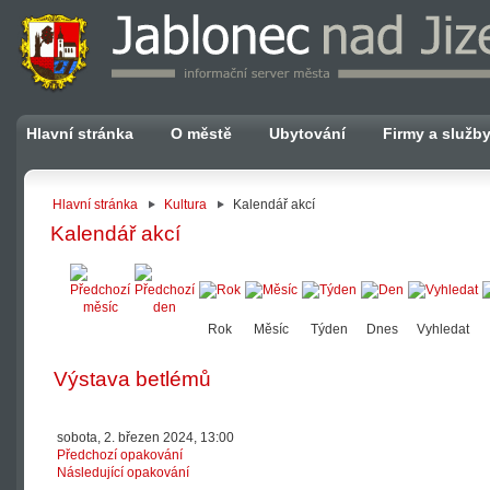
Hlavní stránka
O městě
Ubytování
Firmy a služb
Hlavní stránka
Kultura
Kalendář akcí
Kalendář akcí
Rok
Měsíc
Týden
Dnes
Vyhledat
Výstava betlémů
sobota, 2. březen 2024, 13:00
Předchozí opakování
Následující opakování