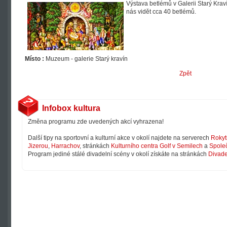
Výstava betlémů v Galerii Starý Kra
nás vidět cca 40 betlémů.
Místo :
Muzeum - galerie Starý kravín
Zpět
Infobox kultura
Změna programu zde uvedených akcí vyhrazena!
Další tipy na sportovní a kulturní akce v okolí najdete na serverech
Rokyt
Jizerou
,
Harrachov
, stránkách
Kulturního centra Golf v Semilech
a
Společ
Program jediné stálé divadelní scény v okolí získáte na stránkách
Divade