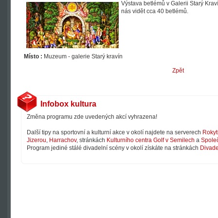
Výstava betlémů v Galerii Starý Kra
nás vidět cca 40 betlémů.
Místo :
Muzeum - galerie Starý kravín
Zpět
Infobox kultura
Změna programu zde uvedených akcí vyhrazena!
Další tipy na sportovní a kulturní akce v okolí najdete na serverech
Rokyt
Jizerou
,
Harrachov
, stránkách
Kulturního centra Golf v Semilech
a
Společ
Program jediné stálé divadelní scény v okolí získáte na stránkách
Divade