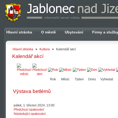
Hlavní stránka
O městě
Ubytování
Firmy a služb
Hlavní stránka
Kultura
Kalendář akcí
Kalendář akcí
Rok
Měsíc
Týden
Dnes
Vyhledat
Výstava betlémů
pátek, 1. březen 2024, 13:00
Předchozí opakování
Následující opakování