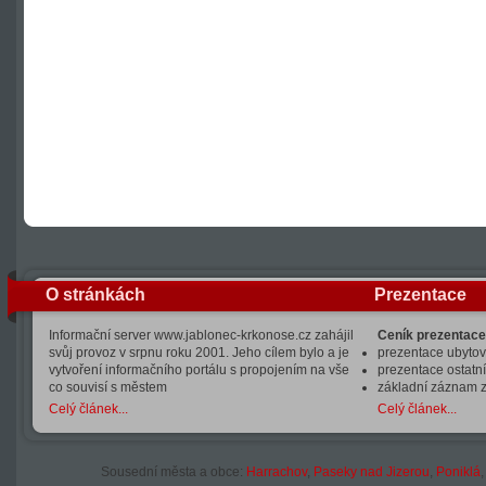
O stránkách
Prezentace
Informační server www.jablonec-krkonose.cz zahájil
Ceník prezentace
svůj provoz v srpnu roku 2001. Jeho cílem bylo a je
prezentace ubytová
vytvoření informačního portálu s propojením na vše
prezentace ostatní
co souvisí s městem
základní záznam 
Celý článek...
Celý článek...
Sousední města a obce:
Harrachov
,
Paseky nad Jizerou
,
Poniklá