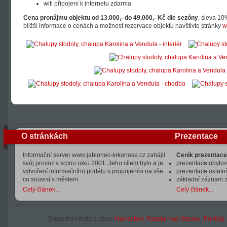
wifi připojení k internetu zdarma
Cena pronájmu objektu od 13.000,- do 49.000,- Kč dle sezóny
, sleva 10
bližší informace o cenách a možnost rezervace objektu navštivte stránky
w
O stránkách
Prezentace
Informační server www.jablonec-krkonose.cz zahájil
Ceník prezentace
svůj provoz v srpnu roku 2001. Jeho cílem bylo a je
prezentace ubytová
vytvoření informačního portálu s propojením na vše
prezentace ostatní
co souvisí s městem
základní záznam 
Celý článek...
Celý článek...
Sousední města a obce:
Harrachov
,
Paseky nad Jizerou
,
Poniklá