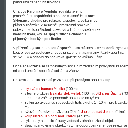
panorama západních Krkonoš.
Chalupy Karolína a Vendula jsou díky svému
jedinečnému uspořádání a poloze v klidné části obce
Sklenařice vhodné pro rekreaci a společná setkání rodin,
přátel a známých. A neméně i pro firemní pracovní
pobyty, jako jsou školení, jazykové a jiné pobytové kurzy
menších firem, kdy lze spojit užitečné činnosti s
příjemným horským prostředím.
V přízemí objektu je prostorná společenská místnost s velmi dobře vybav
I.patře jsou ze společné chodby přístupné tři apartmány. Každý apartmán m
se SAT TV a schody do podkrovní galerie se dvěma lůžky.
Oddělené ložnice se samostatným sociálním zařízením poskytnou každém
místnost umožní společná setkání a zábavu.
Celková kapacita objektů je 24 osob při pronájmu obou chalup.
stylová restaurace Mexiko
(100 m)
v těsné blízkosti
lyžařský vlek Metlák
(400 m),
SKI areál Šachty
(70
areálům a zpět se pohodlně dostanete na lyžích
35 km upravovaných běžeckých tratí, okruhy 1 - 10 km pro klasicko
m)
lyžování Paseky nad Jizerou (2 km),
Jablonec nad Jizerou
(4 km), 
koupaliště v Jablonci nad Jizerou
(4,5 km)
cyklotrasy a turistické trasy vedoucí v těsné blízkosti objektu
vlastní parkoviště u objektů (v zimě doporučeny sněhové řetězy ve