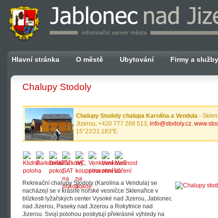
Hlavní stránka
O městě
Ubytování
Firmy a služb
Chalupy Stodoly
Chalupy Stodoly chalupa Karolína a Vendula
- Sklen
Jizerou, +420 777 268 513,
info@stodoly.cz
,
www.stod
15°23'21.183"E.
Rekreační chalupy Stodoly (Karolina a Vendula) se
nacházejí se v krásné horské vesničce Sklenařice v
blízkosti lyžařských center Vysoké nad Jizerou, Jablonec
nad Jizerou, Paseky nad Jizerou a Rokytnice nad
Jizerou. Svojí polohou poskytují překrásné výhledy na