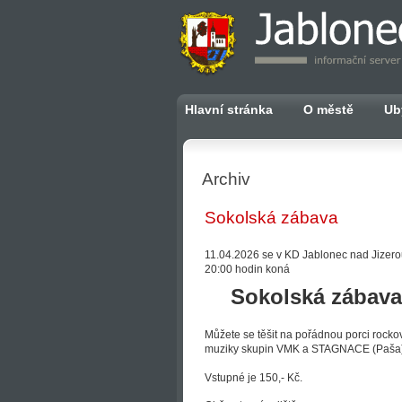
Hlavní stránka
O městě
Ub
Archiv
Sokolská zábava
11.04.2026 se v KD Jablonec nad Jizero
20:00 hodin koná
Sokolská zábava
Můžete se těšit na pořádnou porci rocko
muziky skupin VMK a STAGNACE (Paša)
Vstupné je 150,- Kč.