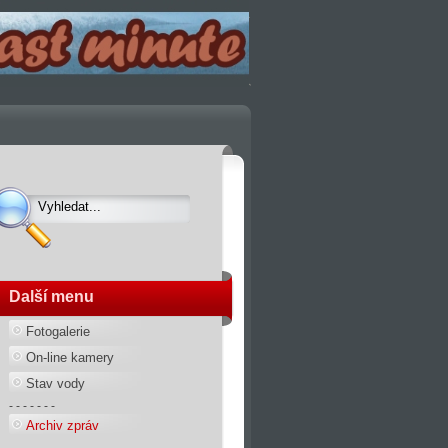
Další menu
Fotogalerie
On-line kamery
Stav vody
- - - - - - -
Archiv zpráv