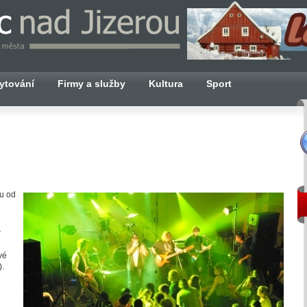
ytování
Firmy a služby
Kultura
Sport
u od
vé
.