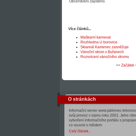
Občerstvení zajištěno.
Více článků...
Maškarní karneval
Rozhledna U borovice
Skiareál Kamenec zasněžuje
Vánoční strom v Buřanech
Rozsvícení vánočního stromu
<<
Začátek
O stránkách
Informační server www.jablonec-krkonose
svůj provoz v srpnu roku 2001. Jeho cíle
vytvoření informačního portálu s propoj
co souvisí s městem
Celý článek...