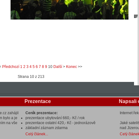
<
Předchozí
1
2
3
4
5
6
7
8
9
10
Další
>
Konec
>>
Strana 10 z 213
Prezentace
Napsali 
.cz zahájil
Ceník prezentace:
Internet ře
m bylo a je
prezentace ubytování 660,- Kč / rok
ením na vše
prezentace ostatní 420,- Kč - jednorázově
Jaké sateli
základní záznam zdarma
nad Jizerou
Celý článek...
Celý článek