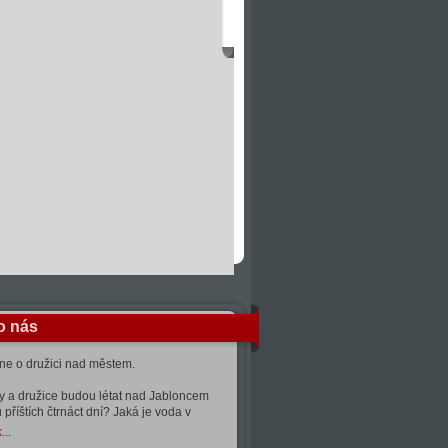
o nás
kne o družici nad městem.
ty a družice budou létat nad Jabloncem
 příštích čtrnáct dní? Jaká je voda v
...