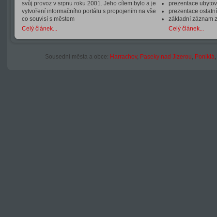
svůj provoz v srpnu roku 2001. Jeho cílem bylo a je
prezentace ubytová
vytvoření informačního portálu s propojením na vše
prezentace ostatní
co souvisí s městem
základní záznam 
Celý článek...
Celý článek...
Sousední města a obce:
Harrachov
,
Paseky nad Jizerou
,
Poniklá