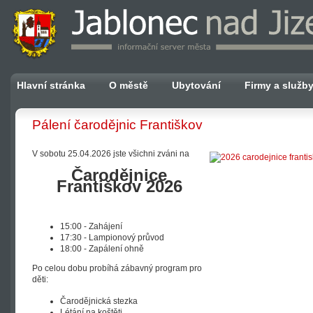
Hlavní stránka
O městě
Ubytování
Firmy a služb
Pálení čarodějnic Františkov
V sobotu 25.04.2026 jste všichni zváni na
Čarodějnice
Františkov 2026
15:00 - Zahájení
17:30 - Lampionový průvod
18:00 - Zapálení ohně
Po celou dobu probíhá zábavný program pro
děti:
Čarodějnická stezka
Létání na koštěti