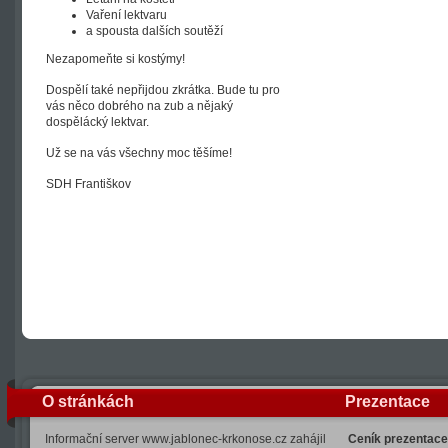
Vaření lektvaru
a spousta dalších soutěží
Nezapomeňte si kostýmy!
Dospělí také nepřijdou zkrátka. Bude tu pro
vás něco dobrého na zub a nějaký
dospělácký lektvar.
Už se na vás všechny moc těšíme!
SDH Františkov
O stránkách
Prezentace
Informační server www.jablonec-krkonose.cz zahájil
Ceník prezentace