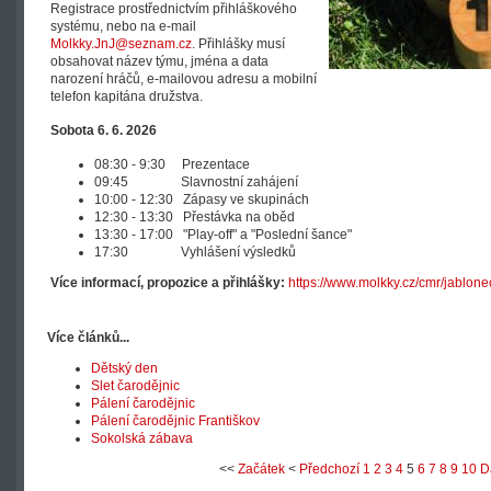
Registrace prostřednictvím přihláškového
systému, nebo na e-mail
Molkky.JnJ@seznam.cz
. Přihlášky musí
obsahovat název týmu, jména a data
narození hráčů, e-mailovou adresu a mobilní
telefon kapitána družstva.
Sobota 6. 6. 2026
08:30 - 9:30 Prezentace
09:45 Slavnostní zahájení
10:00 - 12:30 Zápasy ve skupinách
12:30 - 13:30 Přestávka na oběd
13:30 - 17:00 "Play-off" a "Poslední šance"
17:30 Vyhlášení výsledků
Více informací, propozice a přihlášky:
https://www.molkky.cz/cmr/jablone
Více článků...
Dětský den
Slet čarodějnic
Pálení čarodějnic
Pálení čarodějnic Františkov
Sokolská zábava
<<
Začátek
<
Předchozí
1
2
3
4
5
6
7
8
9
10
D