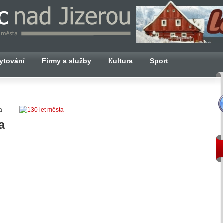
ytování
Firmy a služby
Kultura
Sport
na
a