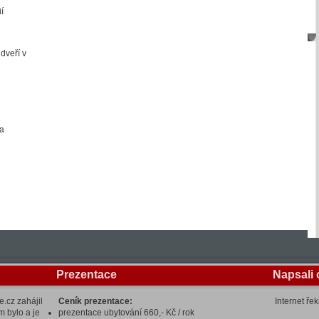
í
dveří v
 a
Prezentace
Napsali 
.cz zahájil
Ceník prezentace:
Internet ře
m bylo a je
prezentace ubytování 660,- Kč / rok