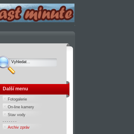
Další menu
Fotogalerie
On-line kamery
Stav vody
- - - - - - -
Archiv zpráv