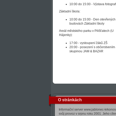
10:00 do 15:00 - Výstava fotografi
Základní škola:
10:00 do 15:00 - Den otevřených 
budovách Základní školy
Areál městského parku v Pilišťatech (U
Hájenky):
17:00 - vystoupení žáků ZŠ
20:00 - posezení s občerstvením
skupinou JAM & BAZAR
O stránkách
Informační server www.jablonec-krkonose
svůj provoz v srpnu roku 2001. Jeho cíle