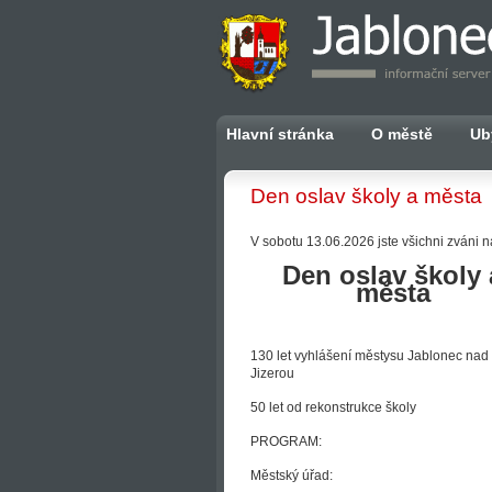
Hlavní stránka
O městě
Ub
Den oslav školy a města
V sobotu 13.06.2026 jste všichni zváni 
Den oslav školy 
města
130 let vyhlášení městysu Jablonec nad
Jizerou
50 let od rekonstrukce školy
PROGRAM:
Městský úřad: