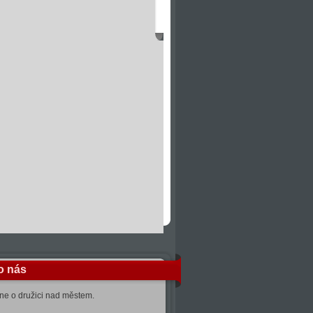
o nás
kne o družici nad městem.