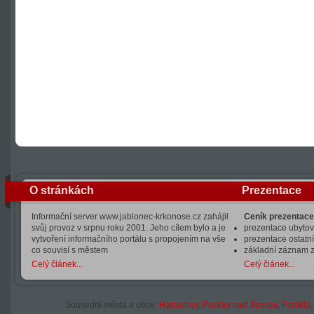
O stránkách
Prezentace
Informační server www.jablonec-krkonose.cz zahájil
Ceník prezentace
svůj provoz v srpnu roku 2001. Jeho cílem bylo a je
prezentace ubytová
vytvoření informačního portálu s propojením na vše
prezentace ostatní
co souvisí s městem
základní záznam 
Celý článek...
Celý článek...
Sousední města a obce:
Harrachov
,
Paseky nad Jizerou
,
Poniklá