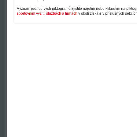
Význam jednotlivých piktogramů zjistíte najetím nebo kliknutím na pikto
sportovním vyžití
,
službách a firmách
v okolí získáte v příslušných sekcíc