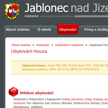
Hlavní stránka
O městě
Ubytování
Firmy a služb
Hlavní stránka
Ubytování
Ubytování v soukromí
Ubytování Ho
Ubytování Housa
Ubytování Housa
- Horní Tříč 109, 513 01 Horní Tříč, +420 481 
www.housa.sweb.cz, GPS: 50°41'11.295"N 15°25'26.914"E.
Infobox ubytování
Ubytování v Krkonoších v kategoriích
hotely
,
penziony
,
chaty, chalupy
,
au
soukromí
. Pro Jablonec nad Jizerou, Blansko, Bratrouchov, Buřany, Dušni
Stromkovice, Vojtěšice.