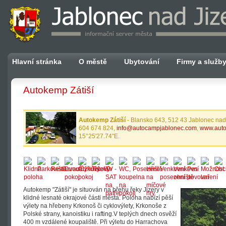
Hlavní stránka
O městě
Ubytování
Firmy a služb
Autokemp Zátiší
Autokemp Zátiší
- Blansko 643, 512 43 Jablonec nad 
604 674 824,
info@autocampjablonec.com
,
www.auto
15°25'27.74"E.
Autokemp "Zátiší" je situován na břehu řeky Jizery v
klidné lesnaté okrajové části města. Poloha nabízí pěší
výlety na hřebeny Krkonoš či cyklovýlety, Krkonoše z
Polské strany, kanoistiku i rafting.V teplých dnech osvěží
400 m vzdálené koupaliště. Při výletu do Harrachova