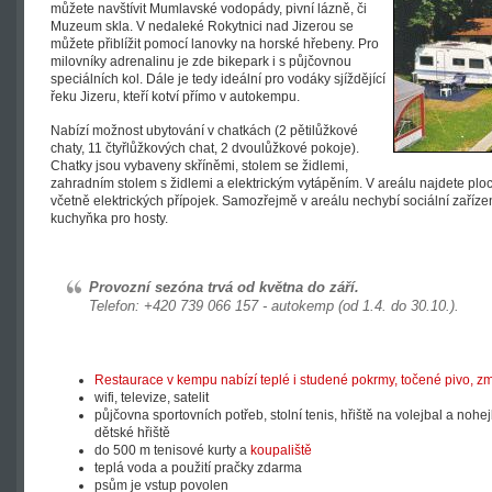
můžete navštívit Mumlavské vodopády, pivní lázně, či
Muzeum skla. V nedaleké Rokytnici nad Jizerou se
můžete přiblížit pomocí lanovky na horské hřebeny. Pro
milovníky adrenalinu je zde bikepark i s půjčovnou
speciálních kol. Dále je tedy ideální pro vodáky sjíždějící
řeku Jizeru, kteří kotví přímo v autokempu.
Nabízí možnost ubytování v chatkách (2 pětilůžkové
chaty, 11 čtyřlůžkových chat, 2 dvoulůžkové pokoje).
Chatky jsou vybaveny skříněmi, stolem se židlemi,
zahradním stolem s židlemi a elektrickým vytápěním. V areálu najdete plo
včetně elektrických přípojek. Samozřejmě v areálu nechybí sociální zaříze
kuchyňka pro hosty.
Provozní sezóna trvá od května do září.
Telefon: +420 739 066 157 - autokemp (od 1.4. do 30.10.).
Restaurace v kempu nabízí teplé i studené pokrmy, točené pivo, zmr
wifi, televize, satelit
půjčovna sportovních potřeb, stolní tenis, hřiště na volejbal a nohejb
dětské hřiště
do 500 m tenisové kurty a
koupaliště
teplá voda a použití pračky zdarma
psům je vstup povolen