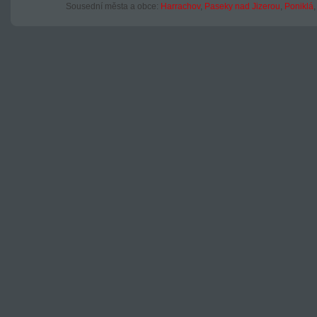
Sousední města a obce:
Harrachov
,
Paseky nad Jizerou
,
Poniklá