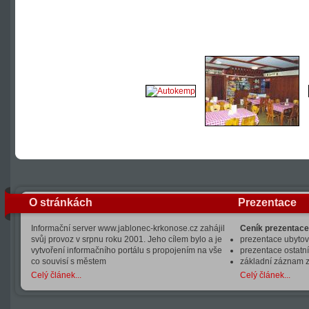
O stránkách
Prezentace
Informační server www.jablonec-krkonose.cz zahájil
Ceník prezentace
svůj provoz v srpnu roku 2001. Jeho cílem bylo a je
prezentace ubytová
vytvoření informačního portálu s propojením na vše
prezentace ostatní
co souvisí s městem
základní záznam 
Celý článek...
Celý článek...