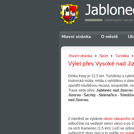
Hlavní stránka
O městě
Ub
Hlavní stránka
Sport
Turistika
Výlet přes Vysoké nad Ji
Délka trasy je 12,5 km. Turistický a cyklo
historická místa, místa s vyhlídkou a da
zpestřit návštěvou muzea, koupaliště, n
Trasa vede přes:
Jablonec nad Jizerou 
Jizerou - Šachty - Sklenařice - Tomáš
nad Jizerou.
Z náměstí se vydáme
okolo nákupního s
odbočíme na vedlejší silnici vlevo a po
na vrch Kamenec (1,5 km). Leží ve výšc
světových stran (jen si to ověřte
na snímk