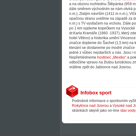
a na obzoru rozhlednu Štěpánka (959 m 
dále směrem východním se nám otvírá p
n.m.), Zlatým návrším (1411 m n.m.), Vl
opačnou stranu uvidíme na západě za do
n.m.) s TV vysílačem na vrcholu. Dále 
po 1 km vyjdeme kopečkem na Vysocké ná
dr.Karla Kramáře (1860 -1937), který zde
hotel Větrov) a historika umění Vincenc
značce dojdeme do Šachet (1,5 km) na k
klesání se dostaneme po modré značce do
jedné z vůbec nejstarších u nás. Jsou i 
Nepřehlédneme
hostinec „Mexiko“
a pok
odbočíme vpravo na žlutou turistickou 
vrátíme zpět do Jablonce nad Jizerou.
Infobox sport
Podrobné informace o sportovním vyžit
Rokytnice nad Jizerou
a
Vysoké nad J
stránkách stejně jako on-line
stav vody