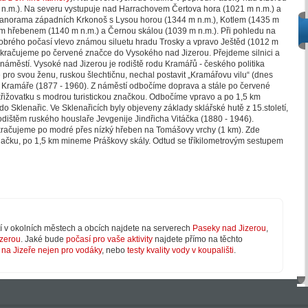
n.m.). Na severu vystupuje nad Harrachovem Čertova hora (1021 m n.m.) a
anorama západních Krkonoš s Lysou horou (1344 m n.m.), Kotlem (1435 m
čím hřebenem (1140 m n.m.) a Černou skálou (1039 m n.m.). Při pohledu na
brého počasí vlevo známou siluetu hradu Trosky a vpravo Ještěd (1012 m
pokračujeme po červené značce do Vysokého nad Jizerou. Přejdeme silnici a
městí. Vysoké nad Jizerou je rodiště rodu Kramářů - českého politika
 pro svou ženu, ruskou šlechtičnu, nechal postavit „Kramářovu vilu“ (dnes
e Kramáře (1877 - 1960). Z náměstí odbočíme doprava a stále po červené
řižovatku s modrou turistickou značkou. Odbočíme vpravo a po 1,5 km
 Sklenařic. Ve Sklenařicích byly objeveny základy sklářské hutě z 15.století,
rodištěm ruského houslaře Jevgenije Jindřicha Vitáčka (1880 - 1946).
račujeme po modré přes nízký hřeben na Tomášovy vrchy (1 km). Zde
značku, po 1,5 km mineme Práškovy skály. Odtud se tříkilometrovým sestupem
í v okolních městech a obcích najdete na serverech
Paseky nad Jizerou
,
izerou
. Jaké bude
počasí pro vaše aktivity
najdete přímo na těchto
 na Jizeře nejen pro vodáky
, nebo
testy kvality vody v koupališti
.