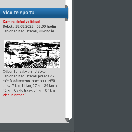
Více ze sportu
Kam nedošel velbloud
Sobota 19.09.2026 -
06:00
hodin
Jablonec nad Jizerou, Krkonoše
Odbor Turistiky při TJ Sokol
Jablonec nad Jizerou pořádá 47.
ročník dálkového pochodu. Pěší
trasy: 7 km, 11 km, 27 km, 36 km a
41 km. Cyklo trasy: 34 km, 67 km
Více informací
.