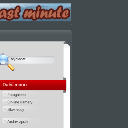
Další menu
Fotogalerie
On-line kamery
Stav vody
- - - - - - -
Archiv zpráv