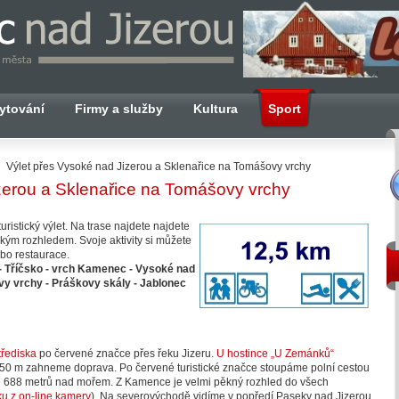
ytování
Firmy a služby
Kultura
Sport
Výlet přes Vysoké nad Jizerou a Sklenařice na Tomášovy vrchy
zerou a Sklenařice na Tomášovy vrchy
turistický výlet. Na trase najdete najdete
lekým rozhledem. Svoje aktivity si můžete
ebo restaurace.
- Tříčsko - vrch Kamenec - Vysoké nad
ovy vrchy - Práškovy skály - Jablonec
třediska
po červené značce přes řeku Jizeru.
U hostince „U Zemánků“
 250 m zahneme doprava. Po červené turistické značce stoupáme polní cestou
e 688 metrů nad mořem. Z Kamence je velmi pěkný rozhled do všech
u z on-line kamery
). Na severovýchodě vidíme v popředí Paseky nad Jizerou