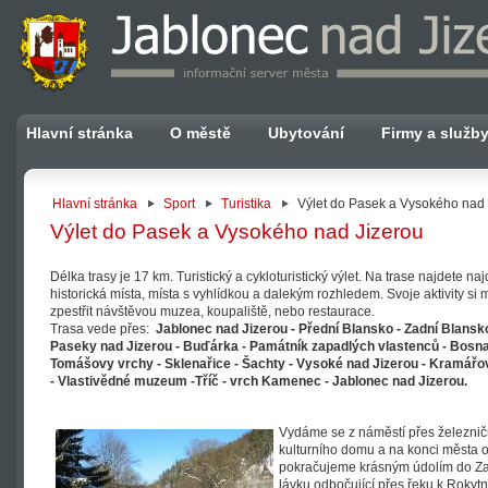
Hlavní stránka
O městě
Ubytování
Firmy a služb
Hlavní stránka
Sport
Turistika
Výlet do Pasek a Vysokého nad 
Výlet do Pasek a Vysokého nad Jizerou
Délka trasy je 17 km. Turistický a cykloturistický výlet. Na trase najdete na
historická místa, místa s vyhlídkou a dalekým rozhledem. Svoje aktivity si
zpestřit návštěvou muzea, koupaliště, nebo restaurace.
Trasa vede přes:
Jablonec nad Jizerou - Přední Blansko - Zadní Blansko
Paseky nad Jizerou - Buďárka - Památník zapadlých vlastenců - Bosna
Tomášovy vrchy - Sklenařice - Šachty - Vysoké nad Jizerou - Kramářov
- Vlastivědné muzeum -Tříč - vrch Kamenec - Jablonec nad Jizerou.
Vydáme se z náměstí přes železnič
kulturního domu a na konci města 
pokračujeme krásným údolím do Z
lávku odbočující přes řeku k Rokyt