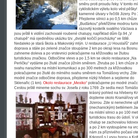
směru proti proudu řeky. V tomto m
cyklistickém výletu kolo vést pěšk
kamenné útvary v řečišti Jizery. P
Přejdeme silnici a po 0,5 km chů
„Buďárkou" překřížíme modrou turist
rázovitý kostelík svatého Václava 
jsou ještě k vidění zachovalé roubené chalupy, například dům čp.94 „V
chalupě“ má ojedinělou ukázku tzv. „dvojité kočičí procházky“ ve štítě.
Nedaleko je stará škola a Makovský mlýn. U restaurace „U Houslařů“ za
doprava a stále po zelené značce stoupáme 2 km po okraji lesa na Bosnu
zahneme doleva a po vrstevnici pokračujeme na křižovatku se žlutou
turistickou značkou. Odbočíme vlevo a po 1,5 km se okolo restaurace „Na
Perličku“ vydáme po žluté značce jižním směrem. Zhruba po 1 km chůze z
svahu narazíme na místní komunikaci a po 300 metrech za křižovatkou
pokračujeme po žluté do mírného svahu směrem na Tomášovy vrchy. Zde
modré značce odbočíme doprava, přejdeme nízký hřeben a sejdeme do
Sklenařic (1 km).
Okolo restaurace „Mexiko“
pokračujeme po modré značce
Cestou ještě mineme sochu sv. Josefa z roku 1769. Ze sedla mezi Tomášo
krásný pohled na hřebeny K
dojdeme okolo Kramářovy vil
Jizerou. Zde si nenechme uj
(mechanickým) betlémem Jan
na místní silnici a po 100 
turistickou trasu do údolí. V
chalup se zachovalou lidovou
a po 2 km vystoupáme na vr
nám za příznivého počasí ot
Krkonoš s Lysou horou a Kotl