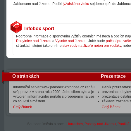
Jabloncem nad Jizerou. Podél
Iyžařského vleku
sejdeme zpět do Jablonce 
Infobox sport
Podrobné informace o sportovním vyžití v okolních městech a obcích na
Rokytnice nad Jizerou
a
Vysoké nad Jizerou
. Jaké bude
počasí pro vaše 
stránkách stejně jako on-line
stav vody na Jizeře nejen pro vodáky
, neb
O stránkách
Prezentace
Informační server www.jablonec-krkonose.cz zahájil
Ceník prezentace
svůj provoz v srpnu roku 2001. Jeho cílem bylo a je
prezentace ubytová
vytvoření informačního portálu s propojením na vše
prezentace ostatní
co souvisí s městem
základní záznam 
Celý článek...
Celý článek...
Sousední města a obce:
Harrachov
,
Paseky nad Jizerou
,
Poniklá