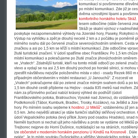
komunikací si povšimneme dřevěné
po místní komunikaci. Zde již je c
dvěma vzrostlými lípami a povšimn
komfortního horského hotelu Stráž
.
lesem odbočíme (stále červená znač
Stráži je skalní výchoz v nadmořsk
poskytuje nezapomenutelné výhledy na Jizerské hory, Paseky, Rokytnici nad
Výstup na vyhlídku a zpět je dlouhý necelé 2 km a z počátku je poměrně p
mírného svahu dál po červené značce severovýchodním směrem. Cesta vede
značkou a asi po 1,5 km se kříží s místní komunikací. Zde odbočíme vpra
žluté turistické značení. V údolí spatříme obec Františkov. Po 1,5 km chůz
místní komunikaci a pokračujeme po žluté značce jihovýchodním směrem 
ve „Vratech“.
Zdatnější turisté, kteří na tomto místě odbočí po zelené znač
vlevo a vydají se na asi 2,5 km dlouhý pochod po horské silnici, si mohou 
zpestřit návštěvou nejvýše položeného místa v obci - osady Rezek 860 m n
případným občerstvením v místní restauraci „U Janouchů“. Z rozcestí ve
„Vratech“ pokračujeme dál po zelené značce mírným svahem dolů a po kr
1,5 km dlouhé cestě přijdeme na Hejlov - osada 835 metrů nad mořem. Z
nám za příznivého počasí nabízí krásný výhled do podhůří (údolí
Františkovského potoka, Bratrouchov, Vysoké nad Jizerou), do vzdálenějš
Podkrkonoší (Tábor, Kumburk, Bradlec, Trosky, Kozákov), na Ještěd a Jize
hory. Po mírném svahu sejdeme k
hostinci „U Mikšů"
, vzdálenému již jen a
0,5 km. Jeho největší atrakcí je stále funkční stařičký skříňový orchestrion.
údolí Vejpalického potoka (levý přítok Jizery pod osadou Hradsko), snad n
Neměli bychom si nechat ujít jeho návštěvu a proto se vydáme od Mikšů p
Trejborec nejprve do Horní Dušnice, rozkládající se na stráních, rozděle
lze
občerstvit v moderním horském penzionu U Kindlů na Krosnově
. Dále
pekle“. Je to místo soutoku Dušnického a většího Vejpalického potoka. Ve