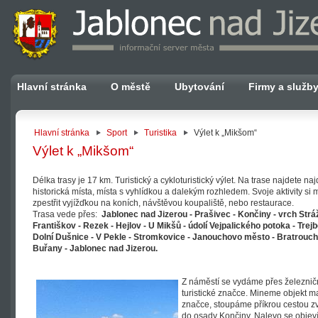
Hlavní stránka
O městě
Ubytování
Firmy a služb
Hlavní stránka
Sport
Turistika
Výlet k „Mikšom“
Výlet k „Mikšom“
Délka trasy je 17 km. Turistický a cykloturistický výlet. Na trase najdete na
historická místa, místa s vyhlídkou a dalekým rozhledem. Svoje aktivity si
zpestřit vyjížďkou na koních, návštěvou koupaliště, nebo restaurace.
Trasa vede přes:
Jablonec nad Jizerou - Prašivec - Končiny - vrch Stráž
Františkov - Rezek - Hejlov - U Mikšů - údolí Vejpalického potoka - Trejb
Dolní Dušnice - V Pekle - Stromkovice - Janouchovo město - Bratrouch
Buřany - Jablonec nad Jizerou.
Z náměstí se vydáme přes železnič
turistické značce. Mineme objekt ma
značce, stoupáme příkrou cestou z
do osady Končiny. Nalevo se objeví 