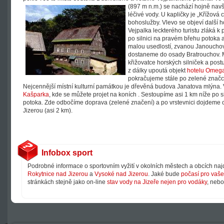
(897 m n.m.) se nachází hojně nav
léčivé vody. U kapličky je „Křížová 
bohoslužby. Vlevo se objeví další 
Vejpalka leckterého turistu zláká 
po silnici na pravém břehu potoka
malou usedlostí, zvanou Janoucho
dostaneme do osady Bratrouchov. 
křižovatce horských silniček a pos
z dálky upoutá objekt
hotelu Omeg
pokračujeme stále po zelené značc
Nejcennější místní kulturní památkou je dřevěná budova Janatova mlýna.
Kašparka
, kde se můžete projet na koních . Sestoupíme asi 1 km níže po s
potoka. Zde odbočíme doprava (zelené značení) a po vrstevnici dojdeme 
Jizerou (asi 2 km).
Infobox sport
Podrobné informace o sportovním vyžití v okolních městech a obcích na
Rokytnice nad Jizerou
a
Vysoké nad Jizerou
. Jaké bude
počasí pro vaše 
stránkách stejně jako on-line
stav vody na Jizeře nejen pro vodáky
, neb