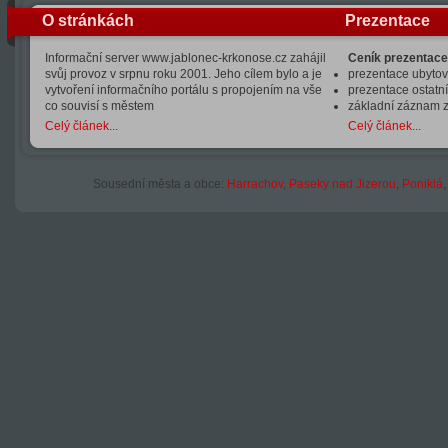
O stránkách
Prezentace
Informační server www.jablonec-krkonose.cz zahájil
Ceník prezentace
svůj provoz v srpnu roku 2001. Jeho cílem bylo a je
prezentace ubytová
vytvoření informačního portálu s propojením na vše
prezentace ostatní
co souvisí s městem
základní záznam 
Celý článek...
Celý článek...
Sousední města a obce:
Harrachov
,
Paseky nad Jizerou
,
Poniklá