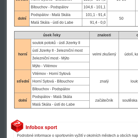
Bítouchov - Podspálov
104,6 - 101,1
Podspálov - Malá Skála
101,1 - 91,4
dolní
50
Malá Skála - ústí do Labe
91,4 - 0,0
úsek řeky
znalosti
o
soutok potoků - ústí Jizerky II
ústí Jizerky II - železniční most
horní
velmi zkušený
údolí, k
železniční most - Mýto
Mýto - Vilémov
Vilémov - Horní Sytová
střední
Horní Sytová - Bítouchov
znalý
louk
Bítouchov - Podspálov
Podspálov - Malá Skála
dolní
začátečník
soutěska 
Malá Skála - ústí do Labe
Infobox sport
Podrobné informace o sportovním vyžití v okolních městech a obcích na