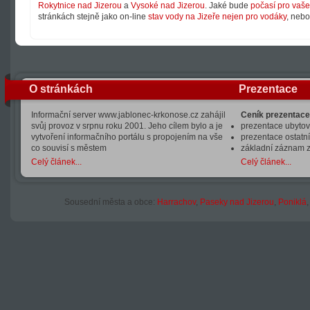
Rokytnice nad Jizerou
a
Vysoké nad Jizerou
. Jaké bude
počasí pro vaše 
stránkách stejně jako on-line
stav vody na Jizeře nejen pro vodáky
, neb
O stránkách
Prezentace
Informační server www.jablonec-krkonose.cz zahájil
Ceník prezentace
svůj provoz v srpnu roku 2001. Jeho cílem bylo a je
prezentace ubytová
vytvoření informačního portálu s propojením na vše
prezentace ostatní
co souvisí s městem
základní záznam 
Celý článek...
Celý článek...
Sousední města a obce:
Harrachov
,
Paseky nad Jizerou
,
Poniklá