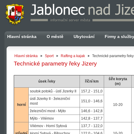
Hlavní stránka
O městě
Ubytování
Firmy a služb
Hlavní stránka
Sport
Rafting a kajak
Technické parametry řeky
Technické parametry řeky Jizery
šíře koryta
úsek řeky
říční km
(m)
soutok potoků - ústí Jizerky II
157,2 - 151,0
ústí Jizerky II - železniční
151,0 - 146,6
most
horní
10-20
železniční most - Mýto
146,6 - 142,8
Mýto - Vilémov
142,8 - 137,7
Vilémov - Horní Sytová
137,7 - 122,0
střední
Horní Sytová - Bítouchov
122,0 - 104,6
10-20