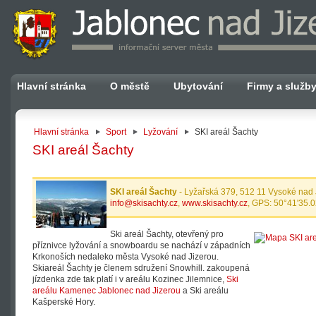
Hlavní stránka
O městě
Ubytování
Firmy a služb
Hlavní stránka
Sport
Lyžování
SKI areál Šachty
SKI areál Šachty
SKI areál Šachty
- Lyžařská 379, 512 11 Vysoké nad J
info@skisachty.cz
,
www.skisachty.cz
, GPS: 50°41'35.0
Ski areál Šachty, otevřený pro
příznivce lyžování a snowboardu se nachází v západních
Krkonoších nedaleko města Vysoké nad Jizerou.
Skiareál Šachty je členem sdružení Snowhill. zakoupená
jízdenka zde tak platí i v areálu Kozinec Jilemnice,
Ski
areálu Kamenec Jablonec nad Jizerou
a Ski areálu
Kašperské Hory.