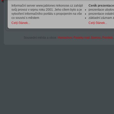
Informační server www.jablonec-krkonose.cz zahájil
Ceník prezentace
svůj provoz v srpnu roku 2001. Jeho cílem bylo a je
prezentace ubytová
vytvoření informačního portálu s propojením na vše
prezentace ostatní
co souvisí s městem
základní záznam 
Celý článek...
Celý článek...
Sousední města a obce:
Harrachov
,
Paseky nad Jizerou
,
Poniklá