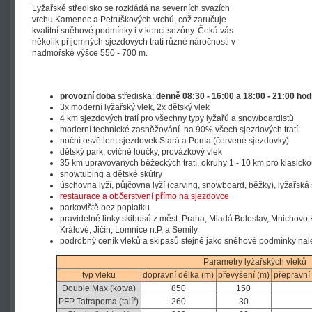
Lyžařské středisko se rozkládá na severních svazích
vrchu Kamenec a Petruškových vrchů, což zaručuje
kvalitní sněhové podmínky i v konci sezóny. Čeká vás
několik příjemných sjezdových tratí různé náročnosti v
nadmořské výšce 550 - 700 m.
provozní doba
střediska:
denně 08:30 - 16:00 a 18:00 - 21:00 hod
3x moderní lyžařský vlek, 2x dětský vlek
4 km sjezdových tratí pro všechny typy lyžařů a snowboardistů
moderní technické zasněžování na 90% všech sjezdových tratí
noční osvětlení sjezdovek Stará a Poma (červené sjezdovky)
dětský park, cvičné loučky, provázkový vlek
35 km upravovaných běžeckých tratí, okruhy 1 - 10 km pro klasicko
snowtubing a dětské skútry
úschovna lyží, půjčovna lyží (carving, snowboard, běžky), lyžařská
restaurace a občerstvení přímo na sjezdovce
parkoviště bez poplatku
pravidelné linky skibusů z měst: Praha, Mladá Boleslav, Mnichovo 
Králové, Jičín, Lomnice n.P. a Semily
podrobný ceník vleků a skipasů stejně jako sněhové podmínky na
Parametry lyžařských vleků
typ vleku
dopravní délka (m)
převýšení (m)
přepravní 
Double Max (kotva)
850
150
PFP Tatrapoma (talíř)
260
30