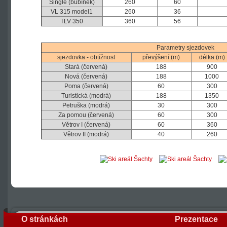
Single (bubínek)
260
60
VL 315 model1
260
36
TLV 350
360
56
Parametry sjezdovek
sjezdovka - obtížnost
převýšení (m)
délka (m)
Stará (červená)
188
900
Nová (červená)
188
1000
Poma (červená)
60
300
Turistická (modrá)
188
1350
Petruška (modrá)
30
300
Za pomou (červená)
60
300
Větrov I (červená)
60
360
Větrov II (modrá)
40
260
O stránkách
Prezentace