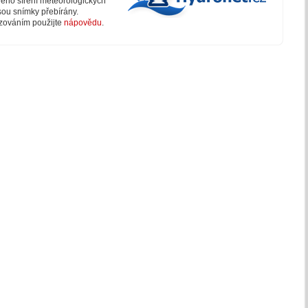
lného šíření meteorologických
sou snímky přebírány.
zováním použijte
nápovědu
.