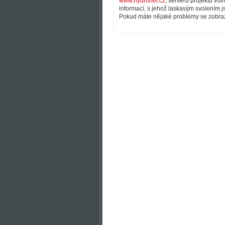
www.hydronet.cz
, serveru projektu vo
informací, s jehož laskavým svolením j
Pokud máte nějaké problémy se zobra