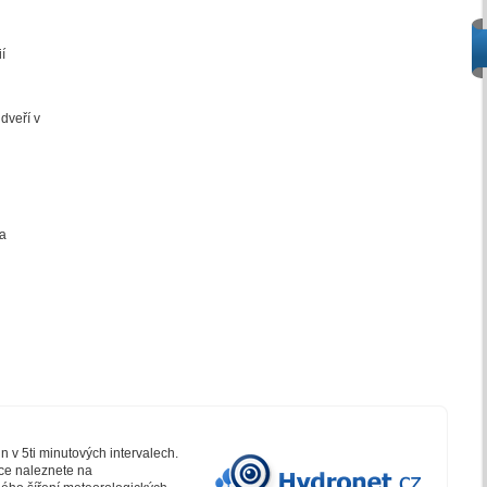
í
dveří v
 a
 v 5ti minutových intervalech.
ce naleznete na