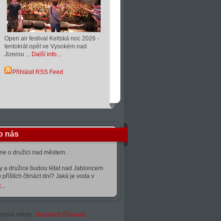
Open air festival Keltská noc 2026 -
tentokrát opět ve Vysokém nad
Jizerou ...
Další info...
Přihlásit RSS Feed
o nás
kne o družici nad městem.
ty a družice budou létat nad Jabloncem
 příštích čtrnáct dní? Jaká je voda v
...
erské město:
Sulzbach (Taunus)