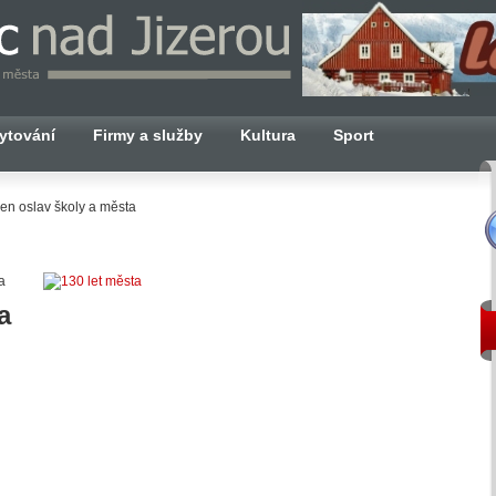
ytování
Firmy a služby
Kultura
Sport
en oslav školy a města
na
a