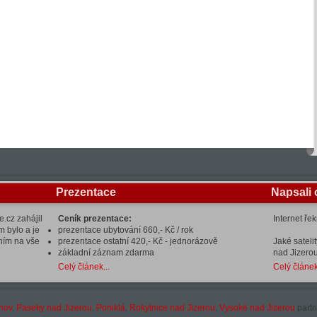
Prezentace
Napsali 
.cz zahájil
Ceník prezentace:
Internet ře
m bylo a je
prezentace ubytování 660,- Kč / rok
ením na vše
prezentace ostatní 420,- Kč - jednorázově
Jaké sateli
základní záznam zdarma
nad Jizerou
Celý článek...
Celý článek
hov
,
Paseky nad Jizerou
,
Poniklá
,
Rokytnice nad Jizerou
,
Vysoké nad Jizerou
partn