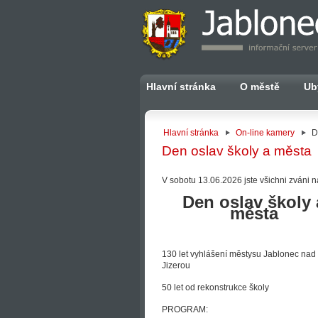
Hlavní stránka
O městě
Ub
Hlavní stránka
On-line kamery
D
Den oslav školy a města
V sobotu 13.06.2026 jste všichni zváni 
Den oslav školy 
města
130 let vyhlášení městysu Jablonec nad
Jizerou
50 let od rekonstrukce školy
PROGRAM: