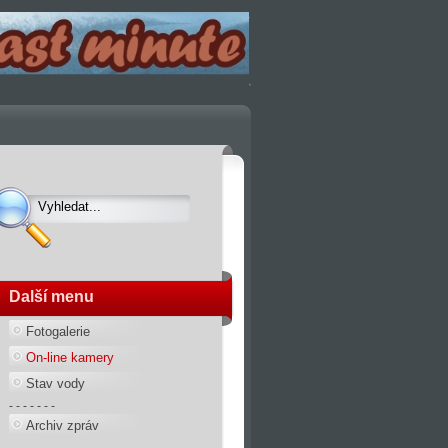
Další menu
Fotogalerie
On-line kamery
Stav vody
- - - - - - -
Archiv zpráv