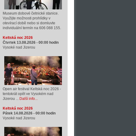
Museum dobové četnické stanice.
Využijte možnosti prohlídky v
otevírací době nebo si domluvte
individuální termín na 606 088 155.
Keltská noc 2026
Čtvrtek 13.08.2026 -
00:00
hodin
Vysoké nad Jizerou
Open air festival Keltská noc 2026 -
tentokrát opět ve Vysokém nad
Jizerou ...
Další info...
Keltská noc 2026
Pátek 14.08.2026 -
00:00
hodin
Vysoké nad Jizerou