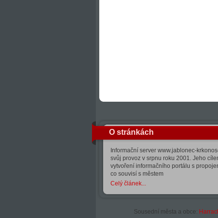
O stránkách
Informační server www.jablonec-krkonose
svůj provoz v srpnu roku 2001. Jeho cíle
vytvoření informačního portálu s propoj
co souvisí s městem
Celý článek...
Sousední města a obce:
Harrac