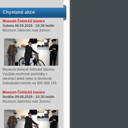
Chystané akce
Museum Četnická stanice
Sobota 08.08.2026 -
10:30
hodin
Muzeum Jablonec nad Jizerou
Museum dobové četnické stanice.
Využijte možnosti prohlídky v
otevírací době nebo si domluvte
individuální termín na 606 088 155.
Museum Četnická stanice
Neděle 09.08.2026 -
10:30
hodin
Muzeum Jablonec nad Jizerou