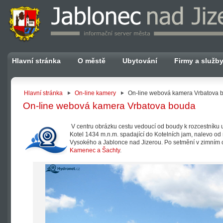
Hlavní stránka
O městě
Ubytování
Firmy a služb
Hlavní stránka
On-line kamery
On-line webová kamera Vrbatova 
On-line webová kamera Vrbatova bouda
V centru obrázku cestu vedoucí od boudy k rozcestníku u
Kotel 1434 m.n.m. spadající do Kotelních jam, nalevo od 
Vysokého a Jablonce nad Jizerou. Po setmění v zimním o
Kamenec a Šachty
.