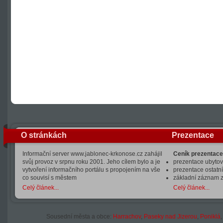
O stránkách
Prezentace
Informační server www.jablonec-krkonose.cz zahájil
Ceník prezentace
svůj provoz v srpnu roku 2001. Jeho cílem bylo a je
prezentace ubytová
vytvoření informačního portálu s propojením na vše
prezentace ostatní
co souvisí s městem
základní záznam 
Celý článek...
Celý článek...
Sousední města a obce:
Harrachov
,
Paseky nad Jizerou
,
Poniklá