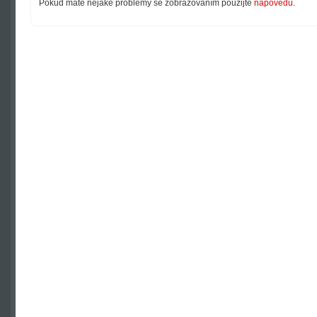
Pokud máte nějaké problémy se zobrazováním použijte
nápovědu
.