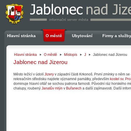
Hlavní stránka
O městě
Ubytování
Firmy a služb
Hlavní stránka
O městě
Místopis
J
Jablonec nad Jizerou
Jablonec nad Jizerou
Město ležící v údolí
Jizery
v západní části Krkonoš. První zmínky o něm se
rekreačním středisku najdete významné památky, především
kostel sv. Pr
dominuje hlavní oltář se sochou patrona farnosti. Původní ráz horskéh
chalupy, roubený
Janatův mlýn
v
Buřanech
a další zajímavosti. Další info