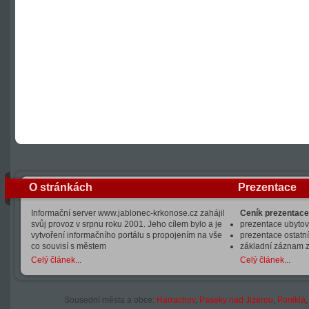
O stránkách
Prezentace
Informační server www.jablonec-krkonose.cz zahájil
Ceník prezentace
svůj provoz v srpnu roku 2001. Jeho cílem bylo a je
prezentace ubytová
vytvoření informačního portálu s propojením na vše
prezentace ostatní
co souvisí s městem
základní záznam 
Celý článek...
Celý článek...
Sousední města a obce:
Harrachov
,
Paseky nad Jizerou
,
Poniklá