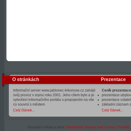
O stránkách
Prezentace
Informační server www.jablonec-krkonose.cz zahájil
Ceník prezentace
svůj provoz v srpnu roku 2001. Jeho cílem bylo a je
prezentace ubytová
vytvoření informačního portálu s propojením na vše
prezentace ostatní
co souvisí s městem
základní záznam 
Celý článek...
Celý článek...
Sousední města a obce:
Harrachov
,
Paseky nad Jizerou
,
Poniklá