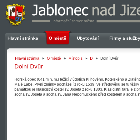
Hlavní stránka
O městě
Ubytování
Firmy a služb
Hlavní stránka
O městě
Místopis
D
Dolní Dvůr
Dolní Dvůr
Horská obec (641 m n. m.) ležící v údolích Klínového, Kotelského a Zlatého
Malé Labe. První zmínky pocházejí z roku 1539. Ve středověku se tu těžily 
památkou je klasicistní kostel sv. Josefa z roku 1803. Klasicistní fara je z pr
socha sv. Josefa a socha sv. Jana Nepomuckého před kostelem a socha sv.