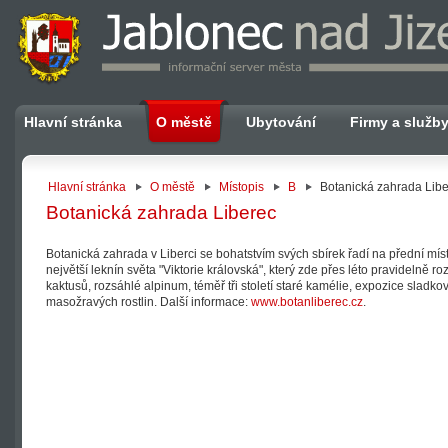
Hlavní stránka
O městě
Ubytování
Firmy a služb
Hlavní stránka
O městě
Místopis
B
Botanická zahrada Lib
Botanická zahrada Liberec
Botanická zahrada v Liberci se bohatstvím svých sbírek řadí na přední mí
největší leknín světa "Viktorie královská", který zde přes léto pravidelně ro
kaktusů, rozsáhlé alpinum, téměř tři století staré kamélie, expozice sladk
masožravých rostlin. Další informace:
www.botanliberec.cz
.