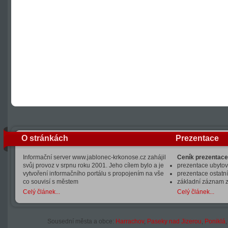
O stránkách
Prezentace
Informační server www.jablonec-krkonose.cz zahájil
Ceník prezentace
svůj provoz v srpnu roku 2001. Jeho cílem bylo a je
prezentace ubytová
vytvoření informačního portálu s propojením na vše
prezentace ostatní
co souvisí s městem
základní záznam 
Celý článek...
Celý článek...
Sousední města a obce:
Harrachov
,
Paseky nad Jizerou
,
Poniklá