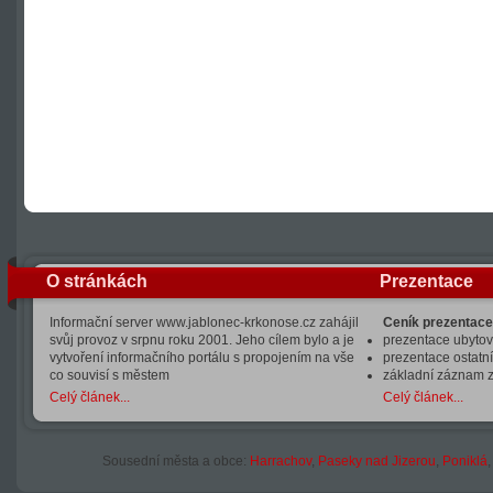
O stránkách
Prezentace
Informační server www.jablonec-krkonose.cz zahájil
Ceník prezentace
svůj provoz v srpnu roku 2001. Jeho cílem bylo a je
prezentace ubytová
vytvoření informačního portálu s propojením na vše
prezentace ostatní
co souvisí s městem
základní záznam 
Celý článek...
Celý článek...
Sousední města a obce:
Harrachov
,
Paseky nad Jizerou
,
Poniklá