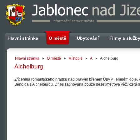
Hlavní stránka
O městě
Ubytování
Firmy a služb
Hlavní stránka
O městě
Místopis
A
Aichelburg
Aichelburg
Zřícenina romantického hrádku nad pravým břehem Úpy v Temném dole. 
Bertolda z Aichelburgu. Dnes zachována pouze desetimetrová věž, která s