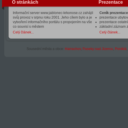
O stránkách
Prezentace
Informační server www.jablonec-krkonose.cz zahájil
Ceník prezentace
svůj provoz v srpnu roku 2001. Jeho cílem bylo a je
prezentace ubytová
vytvoření informačního portálu s propojením na vše
prezentace ostatní
co souvisí s městem
základní záznam 
Celý článek...
Celý článek...
Sousední města a obce:
Harrachov
,
Paseky nad Jizerou
,
Poniklá