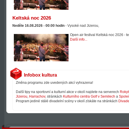
Keltská noc 2026
Neděle 16.08.2026 -
00:00
hodin
- Vysoké nad Jizerou,
Open air festival Keltská noc 2026 - t
Další info...
Infobox kultura
Změna programu zde uvedených akcí vyhrazena!
Další tipy na sportovní a kulturní akce v okolí najdete na serverech
Rokyt
Jizerou
,
Harrachov
, stránkách
Kulturního centra Golf v Semilech
a
Společ
Program jediné stálé divadelní scény v okolí získáte na stránkách
Divade