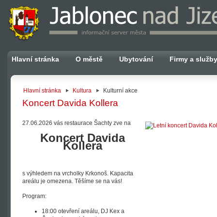
Hlavní stránka
O městě
Ubytování
Firmy a služb
Hlavní stránka
Kultura
Kulturní akce
Koncert Davida Kollera
27.06.2026 vás restaurace Šachty zve na
Koncert Davida
Kollera
s výhledem na vrcholky Krkonoš. Kapacita
areálu je omezena. Těšíme se na vás!
Program:
18:00 otevření areálu, DJ Kex a