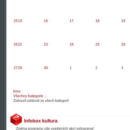
25
15
16
17
18
19
26
22
23
24
25
26
27
29
30
1
2
3
Kino
Všechny Kategorie ...
Zobrazit události ze všech kategorií
Infobox kultura
Změna programu zde uvedených akcí vyhrazena!