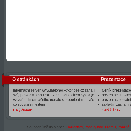
O stránkách
Prezentace
Informační server www.jablonec-krkonose.cz zahájil
Ceník prezentace
svůj provoz v srpnu roku 2001. Jeho cílem bylo a je
prezentace ubytová
vytvoření informačního portálu s propojením na vše
prezentace ostatní
co souvisí s městem
základní záznam 
Celý článek...
Celý článek...
Sousední města a obce:
Harrachov
,
Paseky nad Jizerou
,
Poniklá