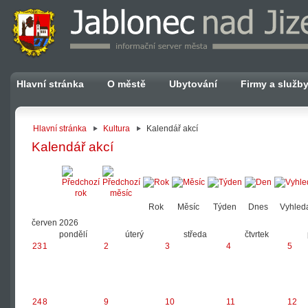
Hlavní stránka
O městě
Ubytování
Firmy a služb
Hlavní stránka
Kultura
Kalendář akcí
Kalendář akcí
Rok
Měsíc
Týden
Dnes
Vyhled
červen 2026
pondělí
úterý
středa
čtvrtek
23
1
2
3
4
5
24
8
9
10
11
12