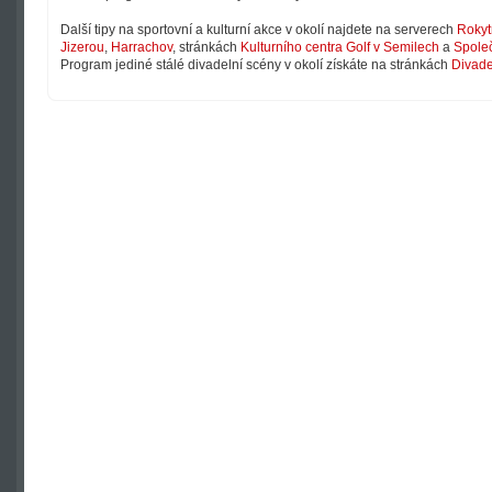
Další tipy na sportovní a kulturní akce v okolí najdete na serverech
Rokyt
Jizerou
,
Harrachov
, stránkách
Kulturního centra Golf v Semilech
a
Společ
Program jediné stálé divadelní scény v okolí získáte na stránkách
Divade