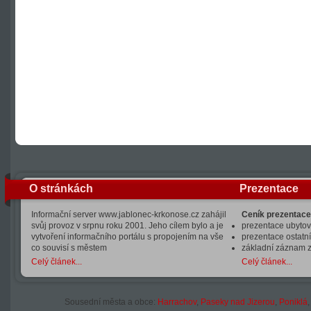
O stránkách
Prezentace
Informační server www.jablonec-krkonose.cz zahájil
Ceník prezentace
svůj provoz v srpnu roku 2001. Jeho cílem bylo a je
prezentace ubytová
vytvoření informačního portálu s propojením na vše
prezentace ostatní
co souvisí s městem
základní záznam 
Celý článek...
Celý článek...
Sousední města a obce:
Harrachov
,
Paseky nad Jizerou
,
Poniklá