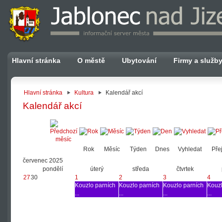
Hlavní stránka
O městě
Ubytování
Firmy a služb
Hlavní stránka
Kultura
Kalendář akcí
Kalendář akcí
Rok
Měsíc
Týden
Dnes
Vyhledat
Přej
červenec 2025
pondělí
úterý
středa
čtvrtek
27
30
1
2
3
4
Kouzlo parních
Kouzlo parních
Kouzlo parních
Kouzl
...
...
...
...