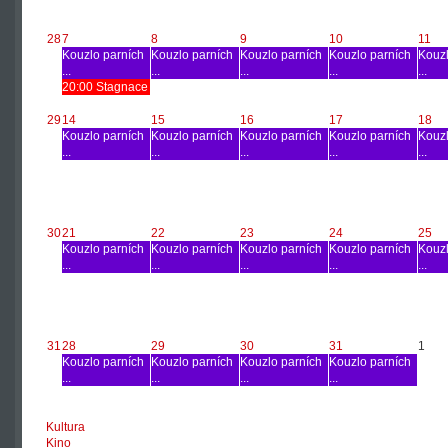
28
7
8
9
10
11
Kouzlo parních
Kouzlo parních
Kouzlo parních
Kouzlo parních
Kouzl
...
...
...
...
...
20:00 Stagnace
29
14
15
16
17
18
Kouzlo parních
Kouzlo parních
Kouzlo parních
Kouzlo parních
Kouzl
...
...
...
...
...
30
21
22
23
24
25
Kouzlo parních
Kouzlo parních
Kouzlo parních
Kouzlo parních
Kouzl
...
...
...
...
...
31
28
29
30
31
1
Kouzlo parních
Kouzlo parních
Kouzlo parních
Kouzlo parních
...
...
...
...
Kultura
Kino