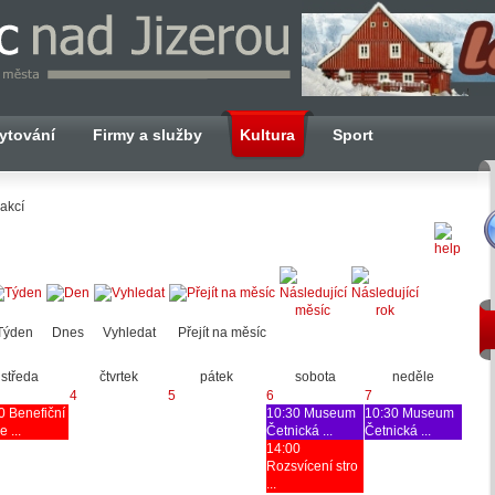
ytování
Firmy a služby
Kultura
Sport
akcí
Týden
Dnes
Vyhledat
Přejít na měsíc
středa
čtvrtek
pátek
sobota
neděle
4
5
6
7
0 Benefiční
10:30 Museum
10:30 Museum
 ...
Četnická ...
Četnická ...
14:00
Rozsvícení stro
...