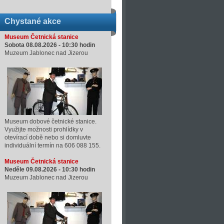
Chystané akce
Museum Četnická stanice
Sobota 08.08.2026 -
10:30
hodin
Muzeum Jablonec nad Jizerou
Museum dobové četnické stanice.
Využijte možnosti prohlídky v
otevírací době nebo si domluvte
individuální termín na 606 088 155.
Museum Četnická stanice
Neděle 09.08.2026 -
10:30
hodin
Muzeum Jablonec nad Jizerou