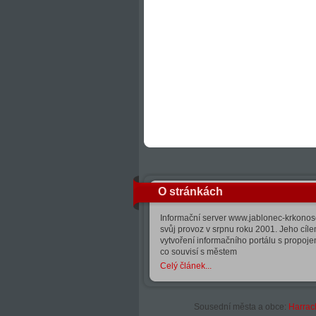
O stránkách
Informační server www.jablonec-krkonose
svůj provoz v srpnu roku 2001. Jeho cíle
vytvoření informačního portálu s propoj
co souvisí s městem
Celý článek...
Sousední města a obce:
Harrac