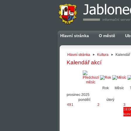
Hlavní stránka
O městě
Ub
Hlavní stránka
Kultura
Kalendář 
Kalendář akcí
Rok
Měsíc
prosinec 2025
pondělí
úterý
49
1
2
3
18:0
konce