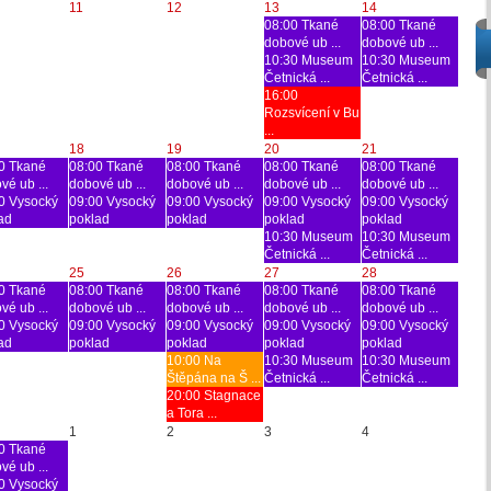
11
12
13
14
08:00 Tkané
08:00 Tkané
dobové ub ...
dobové ub ...
10:30 Museum
10:30 Museum
Četnická ...
Četnická ...
16:00
Rozsvícení v Bu
...
18
19
20
21
0 Tkané
08:00 Tkané
08:00 Tkané
08:00 Tkané
08:00 Tkané
vé ub ...
dobové ub ...
dobové ub ...
dobové ub ...
dobové ub ...
0 Vysocký
09:00 Vysocký
09:00 Vysocký
09:00 Vysocký
09:00 Vysocký
ad
poklad
poklad
poklad
poklad
10:30 Museum
10:30 Museum
Četnická ...
Četnická ...
25
26
27
28
0 Tkané
08:00 Tkané
08:00 Tkané
08:00 Tkané
08:00 Tkané
vé ub ...
dobové ub ...
dobové ub ...
dobové ub ...
dobové ub ...
0 Vysocký
09:00 Vysocký
09:00 Vysocký
09:00 Vysocký
09:00 Vysocký
ad
poklad
poklad
poklad
poklad
10:00 Na
10:30 Museum
10:30 Museum
Štěpána na Š ...
Četnická ...
Četnická ...
20:00 Stagnace
a Tora ...
1
2
3
4
0 Tkané
vé ub ...
0 Vysocký