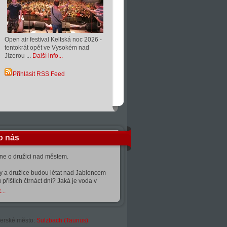
Open air festival Keltská noc 2026 -
tentokrát opět ve Vysokém nad
Jizerou ...
Další info...
Přihlásit RSS Feed
o nás
kne o družici nad městem.
ty a družice budou létat nad Jabloncem
 příštích čtrnáct dní? Jaká je voda v
...
erské město:
Sulzbach (Taunus)