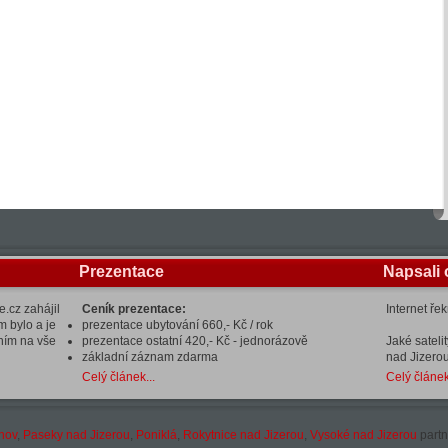
Prezentace
Napsali 
.cz zahájil
Ceník prezentace:
Internet ře
m bylo a je
prezentace ubytování 660,- Kč / rok
ením na vše
prezentace ostatní 420,- Kč - jednorázově
Jaké sateli
základní záznam zdarma
nad Jizerou
Celý článek...
Celý článek
hov
,
Paseky nad Jizerou
,
Poniklá
,
Rokytnice nad Jizerou
,
Vysoké nad Jizerou
partn