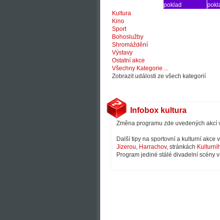
poklad
pokl
Kultura
Kino
Sport
Bohoslužby
Shromáždění
Výstavy
Ostatní akce
Všechny Kategorie ...
Zobrazit události ze všech kategorií
Infobox kultura
Změna programu zde uvedených akcí 
Další tipy na sportovní a kulturní akce
Jizerou
,
Harrachov
, stránkách
Kulturní
Program jediné stálé divadelní scény v