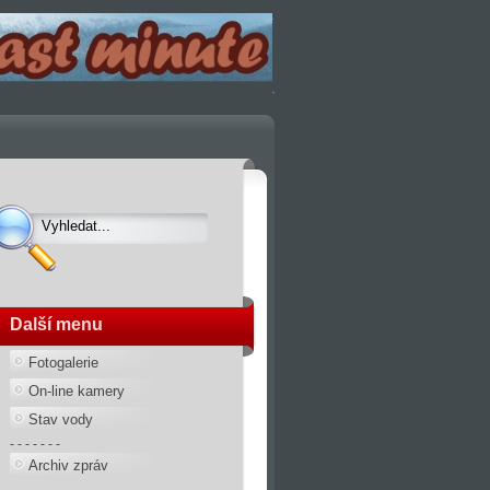
Další menu
Fotogalerie
On-line kamery
Stav vody
- - - - - - -
Archiv zpráv