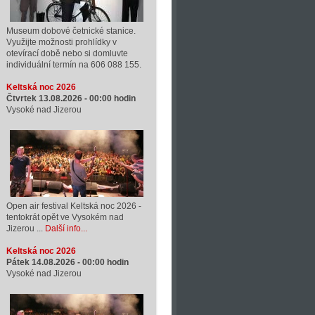
Museum dobové četnické stanice.
Využijte možnosti prohlídky v
otevírací době nebo si domluvte
individuální termín na 606 088 155.
Keltská noc 2026
Čtvrtek 13.08.2026 -
00:00
hodin
Vysoké nad Jizerou
Open air festival Keltská noc 2026 -
tentokrát opět ve Vysokém nad
Jizerou ...
Další info...
Keltská noc 2026
Pátek 14.08.2026 -
00:00
hodin
Vysoké nad Jizerou