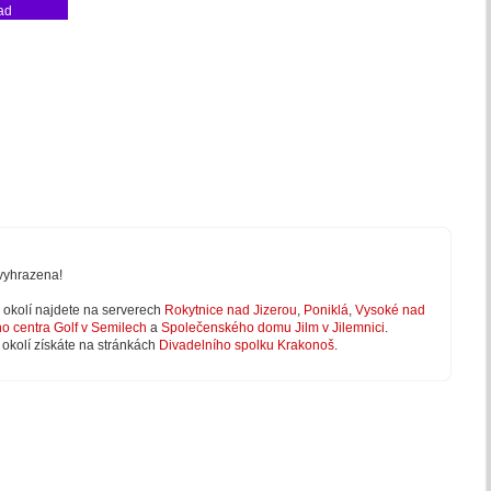
ad
vyhrazena!
 v okolí najdete na serverech
Rokytnice nad Jizerou
,
Poniklá
,
Vysoké nad
ho centra Golf v Semilech
a
Společenského domu Jilm v Jilemnici
.
 okolí získáte na stránkách
Divadelního spolku Krakonoš
.