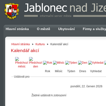
Hlavní stránka
O městě
Ubytování
Firmy a služb
Hlavní stránka
Kultura
Kalendář akcí
Kalendář akcí
Rok
Měsíc
Týden
Dnes
Vyhledat
Události pro
pondělí, 22. červen 2026
Žádné události k zobrazení