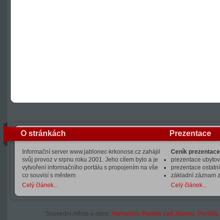
O stránkách
Prezentace
Informační server www.jablonec-krkonose.cz zahájil
Ceník prezentace
svůj provoz v srpnu roku 2001. Jeho cílem bylo a je
prezentace ubytová
vytvoření informačního portálu s propojením na vše
prezentace ostatní
co souvisí s městem
základní záznam 
Celý článek...
Celý článek...
Sousední města a obce:
Harrachov
,
Paseky nad Jizerou
,
Poniklá