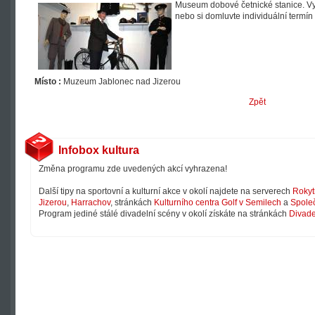
Museum dobové četnické stanice. Vyu
nebo si domluvte individuální termí
Místo :
Muzeum Jablonec nad Jizerou
Zpět
Infobox kultura
Změna programu zde uvedených akcí vyhrazena!
Další tipy na sportovní a kulturní akce v okolí najdete na serverech
Rokyt
Jizerou
,
Harrachov
, stránkách
Kulturního centra Golf v Semilech
a
Společ
Program jediné stálé divadelní scény v okolí získáte na stránkách
Divade