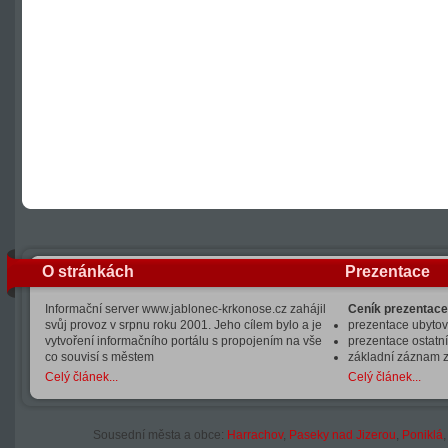
O stránkách
Prezentace
Informační server www.jablonec-krkonose.cz zahájil
Ceník prezentace
svůj provoz v srpnu roku 2001. Jeho cílem bylo a je
prezentace ubytová
vytvoření informačního portálu s propojením na vše
prezentace ostatní
co souvisí s městem
základní záznam 
Celý článek...
Celý článek...
Sousední města a obce:
Harrachov
,
Paseky nad Jizerou
,
Poniklá