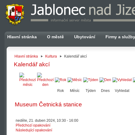
Hlavní stránka
O městě
Ubytování
Firmy a služb
Hlavní stránka
Kultura
Kalendář akcí
Kalendář akcí
Rok
Měsíc
Týden
Dnes
Vyhledat
Museum Četnická stanice
neděle, 21. duben 2024, 10:30 - 16:00
Předchozí opakování
Následující opakování